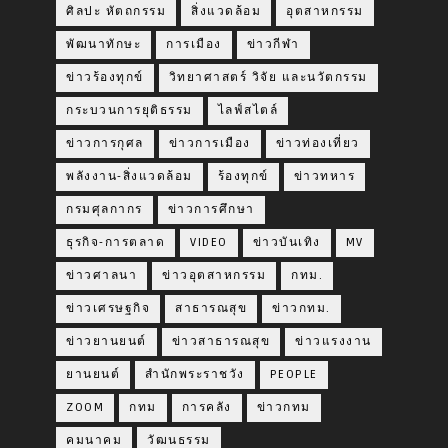
ศิลปะ หัตถกรรม
สิ่งแวดล้อม
อุตสาหกรรม
พัฒนาทักษะ
การเมือง
ข่าวกีฬา
ข่าวร้องทุกข์
วิทยาศาสตร์ วิจัย และนวัตกรรม
กระบวนการยุติธรรม
ไลฟ์สไตล์
ข่าวการกุศล
ข่าวการเมือง
ข่าวท่องเที่ยว
พลังงาน-สิ่งแวดล้อม
ร้องทุกข์
ข่าวทหาร
กรมศุลกากร
ข่าวการศึกษา
ธุรกิจ-การตลาด
VIDEO
ข่าวบันเทิง
MV
ข่าวศาลนา
ข่าวอุตสาหกรรม
กทม.
ข่าวเศรษฐกิจ
สาธารณสุข
ข่าวกทม.
ข่าวยานยนต์
ข่าวสาธารณสุข
ข่าวแรงงาน
ยานยนต์
สำนักพระราชวัง
PEOPLE
ZOOM
กทม
การคลัง
ข่าวกทม
คมนาคม
วัฒนธรรม