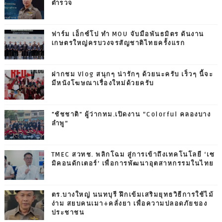
ตำรวจ
ฟาร์ม เอ็กซ์โป ทำ MOU จับมือพันธมิตร ดันงาน
เกษตรใหญ่ครบวงจรสัญชาติไทยครั้งแรก
ฝากชม Vlog สนุกๆ น่ารักๆ ด้วยนะครับ เร็วๆ นี้จะ
มีหนังโฆษณาเรื่องใหม่ด้วยครับ
"ชัชชาติ" ผู้ว่ากทม.เปิดงาน “Colorful คลองบาง
ลำพู”
TMEC สวทช. พลิกโฉม สู่การเข้าถึงเทคโนโลยี ‘เซ
มิคอนดักเตอร์’ เพื่อการพัฒนาอุตสาหกรรมในไทย
ตร.บางใหญ่ นนทบุรี ฝึกเข้มเสริมยุทธวิธีการใช้ไม้
ง่าม สยบคนเมา+คลั่งยา เพื่อความปลอดภัยของ
ประชาชน