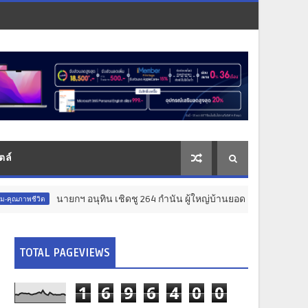
ตล์
ฯ อนุทิน เชิดชู 264 กำนัน ผู้ใหญ่บ้านยอดเยี่ยม มอบแหนบทองคำ “รางวัลเก
TOTAL PAGEVIEWS
1
6
9
6
4
0
0