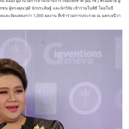
 ดีอ่อง ผู้อำนวยการสำนักงานการวิจัยแห่งชาติ (ผอ.วช.) พร้อมด้วย ผู้
 ผู้ทรงคุณวุฒิ นักประดิษฐ์ และนักวิจัย เข้าร่วมในพิธี โดยในปี
กวดและจัดแสดงกว่า 1,000 ผลงาน ที่เข้าร่วมการประกวด ณ นครเจนีวา