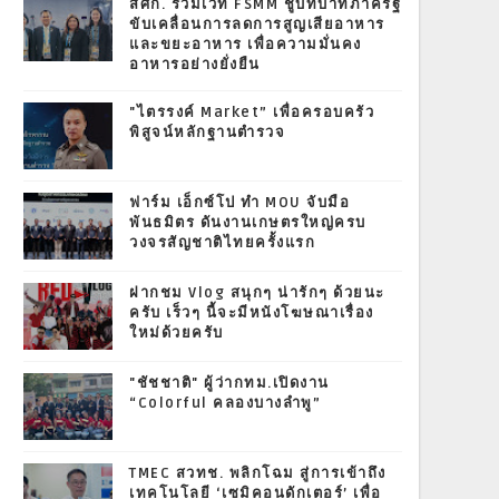
สศก. ร่วมเวที FSMM ชูบทบาทภาครัฐ
ขับเคลื่อนการลดการสูญเสียอาหาร
และขยะอาหาร เพื่อความมั่นคง
อาหารอย่างยั่งยืน
"ไตรรงค์ Market” เพื่อครอบครัว
พิสูจน์หลักฐานตำรวจ
ฟาร์ม เอ็กซ์โป ทำ MOU จับมือ
พันธมิตร ดันงานเกษตรใหญ่ครบ
วงจรสัญชาติไทยครั้งแรก
ฝากชม Vlog สนุกๆ น่ารักๆ ด้วยนะ
ครับ เร็วๆ นี้จะมีหนังโฆษณาเรื่อง
ใหม่ด้วยครับ
"ชัชชาติ" ผู้ว่ากทม.เปิดงาน
“Colorful คลองบางลำพู”
TMEC สวทช. พลิกโฉม สู่การเข้าถึง
เทคโนโลยี ‘เซมิคอนดักเตอร์’ เพื่อ