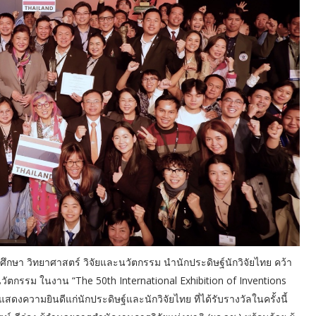
ึกษา วิทยาศาสตร์ วิจัยและนวัตกรรม นำนักประดิษฐ์นักวิจัยไทย คว้า
ัตกรรม ในงาน “The 50th International Exhibition of Inventions
แสดงความยินดีแก่นักประดิษฐ์และนักวิจัยไทย ที่ได้รับรางวัลในครั้งนี้