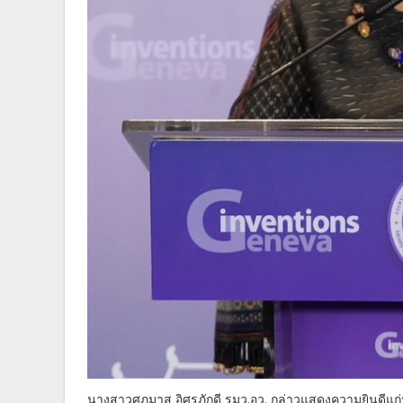
นางสาวศุภมาส อิศรภักดี รมว.อว. กล่าวแสดงความยินดีแก่นัก