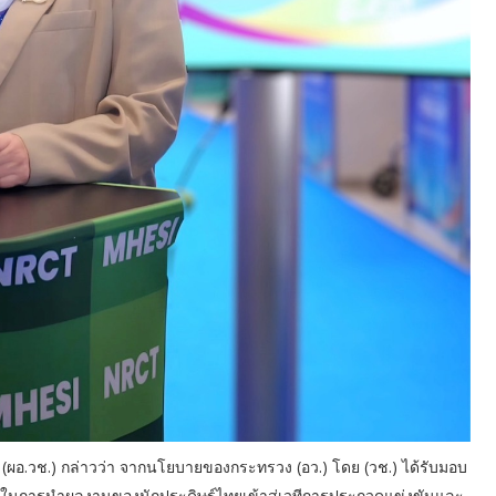
ติ (ผอ.วช.) กล่าวว่า จากนโยบายของกระทรวง (อว.) โดย (วช.) ได้รับมอบ
ในการนำผลงานของนักประดิษฐ์ไทยเข้าสู่เวทีการประกวดแข่งขันและ