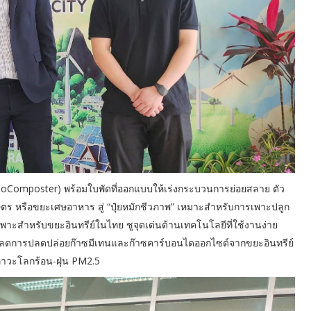
(BioComposter) พร้อมใบพัดที่ออกแบบให้เร่งกระบวนการย่อยสลาย ตัว
กษตร หรือขยะเศษอาหาร สู่ “ปุ๋ยหมักชีวภาพ” เหมาะสำหรับการเพาะปลูก
เฉพาะสำหรับขยะอินทรีย์ในไทย ชูจุดเด่นด้านเทคโนโลยีที่ใช้งานง่าย
ุนลดการปลดปล่อยก๊าซมีเทนและก๊าซคาร์บอนไดออกไซด์จากขยะอินทรีย์
าวะโลกร้อน-ฝุ่น PM2.5