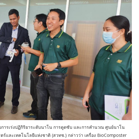
ุ่มวิจัยการเร่งปฏิกิริยาระดับนาโน การดูดซับ และการคำนวณ ศูนย์นาโน
ร์และเทคโนโลยีแห่งชาติ (สวทช.) กล่าวว่า เครื่อง BioComposter