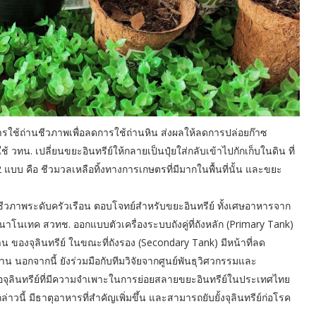
ใช้ถ่านชีวภาพเพื่อลดการใช้ถ่านหิน ส่งผลให้ลดการปล่อยก๊าซ
ทน. เปลี่ยนขยะอินทรีย์ให้กลายเป็นปุ๋ยใส่กลับเข้าไปกักเก็บในดิน ที่
2 แบบ คือ ชีวมวลเหลือทิ้งทางการเกษตรที่มีมากในพื้นที่นั้น และขยะ
กชีวภาพระดับครัวเรือน ตอบโจทย์สำหรับขยะอินทรีย์ ทั้งเศษอาหารจาก
นาโนเทค สวทช. ออกแบบตัวเครื่องระบบถังคู่ที่ถังหลัก (Primary Tank)
 ของจุลินทรีย์ ในขณะที่ถังรอง (Secondary Tank) มีหน้าที่ลด
 นอกจากนี้ ยังร่วมมือกับทีมวิจัยจากศูนย์พันธุวิศวกรรมและ
อจุลินทรีย์ที่มีความจำเพาะในการย่อยสลายขยะอินทรีย์ในประเทศไทย
วนี้ มีธาตุอาหารที่สำคัญเพิ่มขึ้น และสามารถยับยั้งจุลินทรีย์ก่อโรค