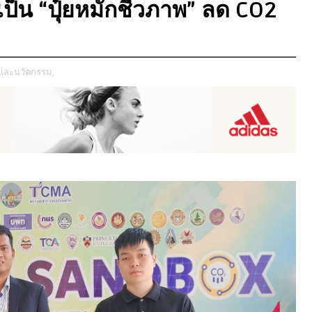
เป็น “ปุ๋ยหมักชีวภาพ” ลด CO2
ยและนวัตกรรม,