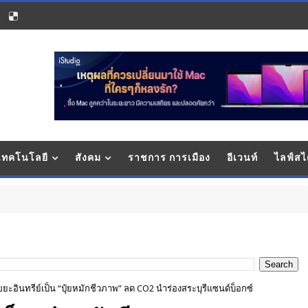
 เทคโนโลยี
สังคม
ราชการ การเมือง
อีเวนท์
ไลฟ์สไ
สัง
ขยะอินทรีย์เป็น “ปุ๋ยหมักชีวภาพ” ลด CO2 นำร่องสระบุรีแซนด์บ็อกซ์