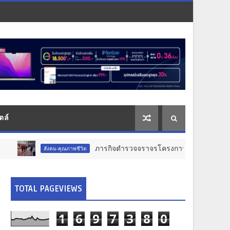
ตล์
ภารกิจตำรวจจราจรโครงการพระราชดำริ นำส่งอวัยวะหัวใจ ดวง
คม-คุณภาพชีวิต
TOTAL PAGEVIEWS
1
6
9
7
3
8
0