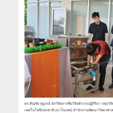
ดร.สัญชัย คูบูรณ์ นักวิจัยจากทีมวิจัยตัวเร่งปฏิกิริยา กล
เทคโนโลยีแห่งชาติ (นาโนเทค) สำนักงานพัฒนาวิทยาศาสต