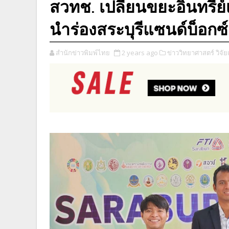
สวทช. เปลี่ยนขยะอินทรีย์
นำร่องสระบุรีแซนด์บ็อกซ์
สำนักข่าวพิมพ์ไทย
2 years ago
ข่าววิทยาศาสตร์ วิจั