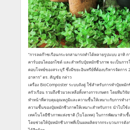
“การลดก๊าซเรือนกระจกสามารถทำได้หลายรูปแบบ อาทิ การ
คาร์บอนไดออกไซด์ และสำหรับปุ๋ยหมักชีวภาพ จะเป็นการใช้ ว
ตอบโจทย์ของสระบุรี ซึ่งมีขยะอินทรีย์ที่ต้องบริหารจัดการ 
อาหาร” ดร. สัญชัย กล่าว
เครื่อง BioComposter ระบบถังคู่ ใช้สำหรับการทำปุ๋ยหมั
ครัวเรือน รวมถึงชีวมวลเหลือทิ้งทางการเกษตร โดยทีมวิจัย
ทำหน้าที่ควบคุมอุณหภูมิและความชื้นให้เหมาะกับการทำงาน
ความชื้นของปุ๋ยหมักชีวภาพให้เหมาะสำหรับการ นำไปใช้งาน
เทคโนโลยีชีวภาพแห่งชาติ (ไบโอเทค) ในการพัฒนาหัวเชื้
โดยช่วยให้ปุ๋ยหมักชีวภาพที่เป็นผลผลิตจากกระบวนการดังกล่า
ได้อีกด้วย