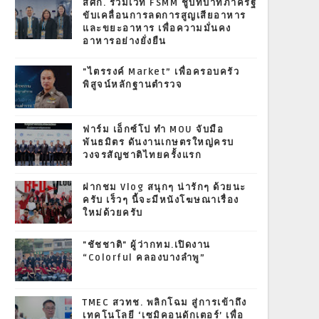
สศก. ร่วมเวที FSMM ชูบทบาทภาครัฐ
ขับเคลื่อนการลดการสูญเสียอาหาร
และขยะอาหาร เพื่อความมั่นคง
อาหารอย่างยั่งยืน
"ไตรรงค์ Market” เพื่อครอบครัว
พิสูจน์หลักฐานตำรวจ
ฟาร์ม เอ็กซ์โป ทำ MOU จับมือ
พันธมิตร ดันงานเกษตรใหญ่ครบ
วงจรสัญชาติไทยครั้งแรก
ฝากชม Vlog สนุกๆ น่ารักๆ ด้วยนะ
ครับ เร็วๆ นี้จะมีหนังโฆษณาเรื่อง
ใหม่ด้วยครับ
"ชัชชาติ" ผู้ว่ากทม.เปิดงาน
“Colorful คลองบางลำพู”
TMEC สวทช. พลิกโฉม สู่การเข้าถึง
เทคโนโลยี ‘เซมิคอนดักเตอร์’ เพื่อ