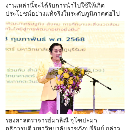
งานเหล่านี้จะได้รับการนำไปใช้ให้เกิด
ประโยชน์อย่างแท้จริงในระดับภูมิภาคต่อไป
รองศาสตราจารย์มาลิณี จุโฑปะมา
อธิการบดี มหาวิทยาลัยราชภัฏบุรีรัมย์ กล่าว