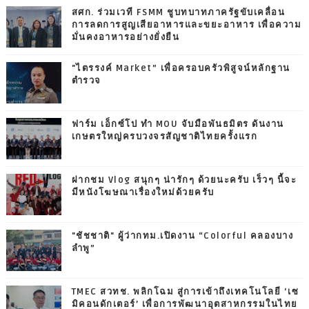
สศก. ร่วมเวที FSMM ชูบทบาทภาครัฐขับเคลื่อน
การลดการสูญเสียอาหารและขยะอาหาร เพื่อความ
มั่นคงอาหารอย่างยั่งยืน
"ไตรรงค์ Market” เพื่อครอบครัวพิสูจน์หลักฐาน
ตำรวจ
ฟาร์ม เอ็กซ์โป ทำ MOU จับมือพันธมิตร ดันงาน
เกษตรใหญ่ครบวงจรสัญชาติไทยครั้งแรก
ฝากชม Vlog สนุกๆ น่ารักๆ ด้วยนะครับ เร็วๆ นี้จะ
มีหนังโฆษณาเรื่องใหม่ด้วยครับ
"ชัชชาติ" ผู้ว่ากทม.เปิดงาน “Colorful คลองบาง
ลำพู”
TMEC สวทช. พลิกโฉม สู่การเข้าถึงเทคโนโลยี ‘เซ
มิคอนดักเตอร์’ เพื่อการพัฒนาอุตสาหกรรมในไทย