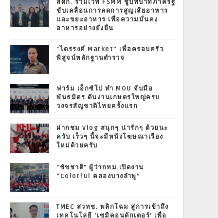
สศก. ร่วมเวที FSMM ชูบทบาทภาครัฐ
ขับเคลื่อนการลดการสูญเสียอาหาร
และขยะอาหาร เพื่อความมั่นคง
อาหารอย่างยั่งยืน
"ไตรรงค์ Market” เพื่อครอบครัว
พิสูจน์หลักฐานตำรวจ
ฟาร์ม เอ็กซ์โป ทำ MOU จับมือ
พันธมิตร ดันงานเกษตรใหญ่ครบ
วงจรสัญชาติไทยครั้งแรก
ฝากชม Vlog สนุกๆ น่ารักๆ ด้วยนะ
ครับ เร็วๆ นี้จะมีหนังโฆษณาเรื่อง
ใหม่ด้วยครับ
"ชัชชาติ" ผู้ว่ากทม.เปิดงาน
“Colorful คลองบางลำพู”
TMEC สวทช. พลิกโฉม สู่การเข้าถึง
เทคโนโลยี ‘เซมิคอนดักเตอร์’ เพื่อ