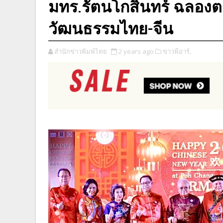
มทร.รัตนโกสินทร์ ฉลองตร
วัฒนธรรมไทย-จีน
สำนักข่าวพิมพ์ไทย
2 years ago
ข่าวพีอาร์,