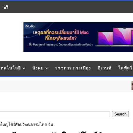
 เทคโนโลยี
สังคม
ราชการ การเมือง
อีเวนท์
ไลฟ์สไ
สังคม-คุณภา
ัดใหญ่โชว์ศิลปวัฒนธรรมไทย-จีน