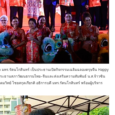
สภา มทร.รัตนโกสินทร์ เป็นประธานเปิดกิจกรรมเฉลิมฉลองตรุษจีน Happy
 ประธานสภาวัฒนธรรมไทย–จีนและส่งเสริมความสัมพันธ์ น.ส.จ้าวซิน
วิทย์ ไชยสกุลเกียรติ อธิการบดี มทร.รัตนโกสินทร์ พร้อมผู้บริหาร