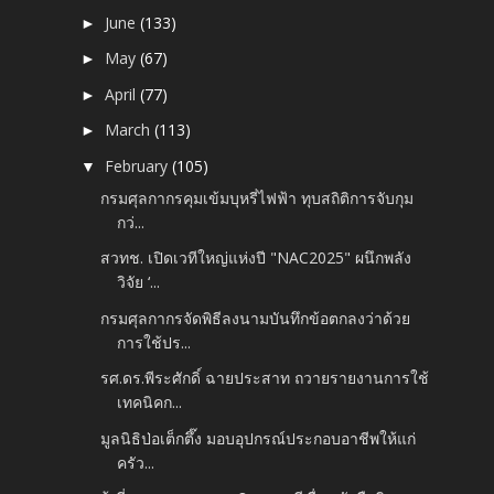
June
(133)
►
May
(67)
►
April
(77)
►
March
(113)
►
February
(105)
▼
กรมศุลกากรคุมเข้มบุหรี่ไฟฟ้า ทุบสถิติการจับกุม
กว่...
สวทช. เปิดเวทีใหญ่แห่งปี "NAC2025" ผนึกพลัง
วิจัย ‘...
กรมศุลกากรจัดพิธีลงนามบันทึกข้อตกลงว่าด้วย
การใช้ปร...
รศ.ดร.พีระศักดิ์ ฉายประสาท ถวายรายงานการใช้
เทคนิคก...
มูลนิธิป่อเต็กตึ๊ง มอบอุปกรณ์ประกอบอาชีพให้แก่
ครัว...