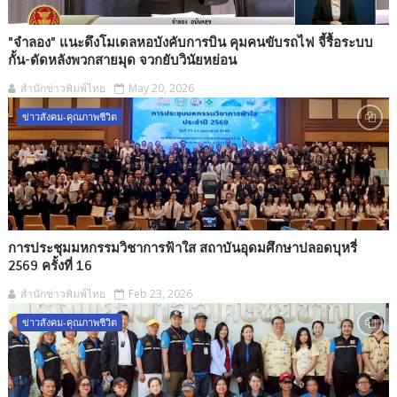
"จำลอง" แนะดึงโมเดลหอบังคับการบิน คุมคนขับรถไฟ จี้รื้อระบบ
กั้น-ดัดหลังพวกสายมุด จวกยับวินัยหย่อน
สำนักข่าวพิมพ์ไทย
May 20, 2026
ข่าวสังคม-คุณภาพชีวิต
การประชุมมหกรรมวิชาการฟ้าใส สถาบันอุดมศึกษาปลอดบุหรี่
2569 ครั้งที่ 16
สำนักข่าวพิมพ์ไทย
Feb 23, 2026
ข่าวสังคม-คุณภาพชีวิต