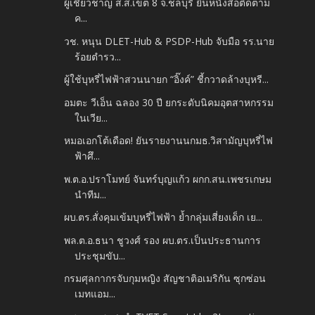
ผู้เชี่ยวชาญ ส.ส.เขต 8 จ.ชลบุรี ยื่นหนังสือติดตาม
ค...
วช. หนุน DLET-Hub & PSDP-Hub จับมือ รร.นาย
ร้อยตำรว...
ผู้ใช้บุหรี่ไฟฟ้าสวนนายก “อิ๊งค์” ชี้กวาดล้างบุหรี...
อมตะ วีเอ็น ฉลอง 30 ปี ยกระดับนิคมอุตสาหกรรม
ในเวีย...
หมอเอกโต้เดือด! ยันรายงานนกมธ.วิสามัญบุหรี่ไฟ
ฟ้าศึ...
พ.ต.อ.ปราโมทย์ จันทร์บุญแก้ว ผกก.สน.เพชรเกษม
นำทีม...
ผบ.ตร.สั่งคุมเข้มบุหรี่ไฟฟ้า ย้ำกลุ่มเสี่ยงเด็ก เย...
พล.ต.อ.ธนา ชูวงศ์ รอง ผบ.ตร.เป็นประธานการ
ประชุมขับ...
กรมศุลกากรจับกุมหญิง สัญชาติอเมริกัน ซุกซ่อน
เมทแอม...