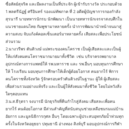
ซื่อสัตย์สุจริต และมีผลงานเป็นที่ประจัก ผู้เข้ารับรางวัล ประกอบด้วย
1.พลตรีนัฏฐ์ ศรีอินทร์ รองแม่ทัพภาค ที่ 2 อดีตผู้บัญชาการกองกำลัง
สุรนารี นายทหารนักรบ นักพัฒนา เป็นนายทหารนักเจรจาสงบศึกใน
แนวชายแดนไทย กัมพูชามาหลายครั้ง นำการพัฒนานำหน้าจนมาสู่
ความสงบ จับแก้งค์คอลเซ็นเตอร์มาหลายครั้ง เสียสละเพื่อประโยชน์
ส่วนรวม
2.นางวรีพร ตันติวงษ์ แม่พระของคนโคราช เป็นผู้เสียสละและเป็นผู้
ให้แก่สังคมคนโคราชมากมายมาทั้งชีวิต เช่น บริจาครถพยาบาล
อุปกรณ์ทางการแพทย์ให้ รพ.มหาราช และ รพ.อื่นๆ มอบทุนการศึกษา
ให้ โรงเรียน มอบทุนการศึกษาให้เด็กผู้ด้อยโอกาส คนยากไร้ พิการ
คนโคราชทั้งจังหวัด รู้จักครอบครัวตันติวงษ์ในฐานะ ผู้ให้ ผู้เสียสละ
เพื่อส่วนรวมอย่างแท้จรืง และเป็นผู้ให้สังคมมาทั้งชีวิต โดยไม่หวังสิ่ง
ใดๆตอบแทน
3.น.ส.ธีรุตรา จงบารมี นักธุรกิจที่คืนกำไรสู่สังคม เสียสละเพื่อคน
ยากไร้ คนด้อยโอกาส มีส่วนสำคัญที่สนับสนุนช่วยเหลือชมรมแม่บ้าน
อัยการ และมูลนิธิการกุศล อื่นๆ โดยเฉพาะผู้ประสบอุทกภัยน้ำท่วมทุก
ครั้งในจังหวัดอยุธยา ปทุมธานี อ่างทอง สิงห์บุรี มอบอุปกรณ์การกีฬา