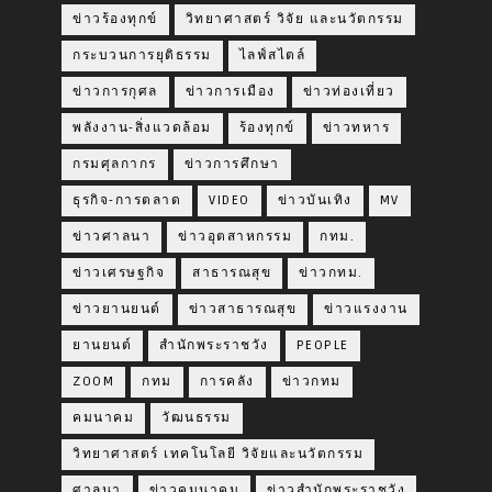
ข่าวร้องทุกข์
วิทยาศาสตร์ วิจัย และนวัตกรรม
กระบวนการยุติธรรม
ไลฟ์สไตล์
ข่าวการกุศล
ข่าวการเมือง
ข่าวท่องเที่ยว
พลังงาน-สิ่งแวดล้อม
ร้องทุกข์
ข่าวทหาร
กรมศุลกากร
ข่าวการศึกษา
ธุรกิจ-การตลาด
VIDEO
ข่าวบันเทิง
MV
ข่าวศาลนา
ข่าวอุตสาหกรรม
กทม.
ข่าวเศรษฐกิจ
สาธารณสุข
ข่าวกทม.
ข่าวยานยนต์
ข่าวสาธารณสุข
ข่าวแรงงาน
ยานยนต์
สำนักพระราชวัง
PEOPLE
ZOOM
กทม
การคลัง
ข่าวกทม
คมนาคม
วัฒนธรรม
วิทยาศาสตร์ เทคโนโลยี วิจัยและนวัตกรรม
ศาลนา
ข่าวคมนาคม
ข่าวสำนักพระราชวัง