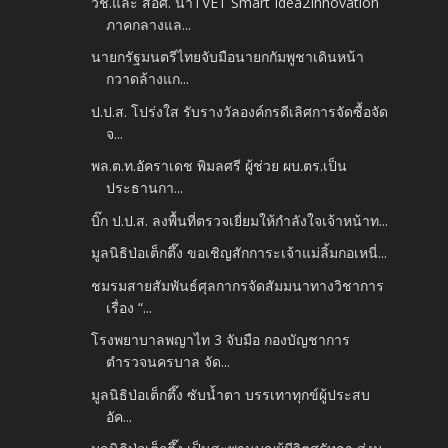
วช.และ สอศ. นำTVET Smart Idea2Innovation
ภาคกลางแล...
นายกรัฐมนตรีไทยจับมือนายกกัมพูชาเดินหน้า
กวาดล้างแก...
ป.ป.ส. โปร่งใส รับรางวัลองค์กรดีเลิศการจัดซื้อจัด
จ...
พล.ต.ท.อัคราเดช พิมลศรี ผู้ช่วย ผบ.ตร.เป็น
ประธานกา...
บิ๊ก ป.ป.ส. ลงพื้นที่ตรวจเยี่ยมให้กำลังใจเจ้าหน้าท...
มูลนิธิป่อเต็กตึ๊ง ขอเชิญสักการะเจ้าแม่ลิ้มกอเหนี่...
ชมรมสายสัมพันธ์ศุลกากรจัดสัมมนาทางวิชาการ
เรื่อง “...
โรงพยาบาลพญาไท 3 จับมือ กองบัญชาการ
ตำรวจนครบาล จัด...
มูลนิธิป่อเต็กตึ๊ง ซับน้ำตา บรรเทาทุกข์ผู้ประสบ
อัค...