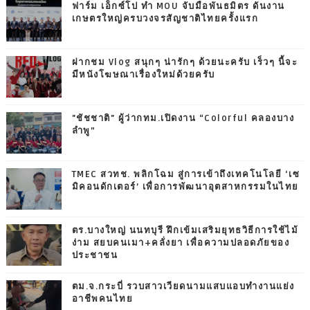
ฟาร์ม เอ็กซ์โป ทำ MOU จับมือพันธมิตร ดันงาน
เกษตรใหญ่ครบวงจรสัญชาติไทยครั้งแรก
ฝากชม Vlog สนุกๆ น่ารักๆ ด้วยนะครับ เร็วๆ นี้จะ
มีหนังโฆษณาเรื่องใหม่ด้วยครับ
"ชัชชาติ" ผู้ว่ากทม.เปิดงาน “Colorful คลองบาง
ลำพู”
TMEC สวทช. พลิกโฉม สู่การเข้าถึงเทคโนโลยี ‘เซ
มิคอนดักเตอร์’ เพื่อการพัฒนาอุตสาหกรรมในไทย
ตร.บางใหญ่ นนทบุรี ฝึกเข้มเสริมยุทธวิธีการใช้ไม้
ง่าม สยบคนเมา+คลั่งยา เพื่อความปลอดภัยของ
ประชาชน
ตม.จ.กระบี่ รวบสาวเวียดนามแสบแอบทำงานแย่ง
อาชีพคนไทย