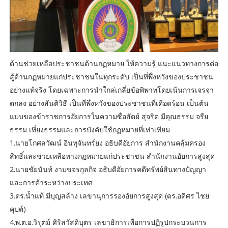
ด้านช่วยเหลือประชาชนด้านกฏหมาย ให้ความรู้ แนะแนวทางการต่อ
สู้ด้านกฏหมายแก่ประชาชนในทุกระดับ เป็นที่พึ่งหวังของประชาชน
อย่างแท้จริง โดยเฉพาะการนำใกล่เกลี่ยข้อพิพาทโดยเน้นการเจรจา
ตกลง อย่างสันติวิธี เป็นที่พึ่งหวังของประชาชนที่เดือดร้อน เป็นต้น
แบบของข้าราชการอัยการในความซื่อสัตย์ สุจริต มีคุณธรรม จรืย
ธรรม เที่ยงธรรมและการบังคับใช้กฏหมายที่เท่าเทียม
1.นายโกศลวัฒน์ อินทุจันทร์ยง อธิบดีอัยการ สำนักงานคลุ้มครอง
สิทธิ์และช่วยเหลือทางกฏหมายแก่ประชาชน สำนักงานอัยการสูงสุด
2.นายชัยนันท์ งามขจรกุลกิจ อธิบดีอัยการคดีทรัพย์สินทางปัญญา
และการค้าระหว่างประเทศ
3.ดร.น้ำแท้ มีบุญสล้าง เลขานุการรองอัยการสูงสุด (ดร.อดิศร ไชย
คุปต์)
4.พ.ต.อ.วิรุตม์ ศิริสวัสดิบุตร เลขาธิการเพื่อการปฏิรูปกระบวนการ