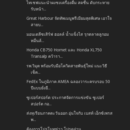
ไทเชฟแนะนำผงชงเครื่องดื่ม สดชื่น ดับกระหาย
รับหน้า...
Great Harbour จัดทัพเมนูพรีเมียมสุดพิเศษ เอาใจ
สายบ...
มอนเดลีซเสิร์ฟ ฮอลล์ น้ำแข็งไส รุกตลาดลูกอม
หมื่นล้...
Honda CB750 Hornet และ Honda XL750
Transalp คว้ารา...
รพ.วิมุต พร้อมรับมือโควิดสายพันธุ์ใหม่ แนะวิธี
เช็ค...
FedEx ในภูมิภาค AMEA ฉลองวาระครบรอบ 50
ปีแบบยั่งยื...
ซูเปอร์สปอร์ต ประกาศจัดการแข่งขัน ซูเปอร์
สปอร์ต กอ...
ส่งทุเรียนภาคตะวันออก อุ่นใจกับ เบสท์ เอ็กซ์เพรส
พ...
ต้องการโปรโมทข่าว โปรดอ่าน