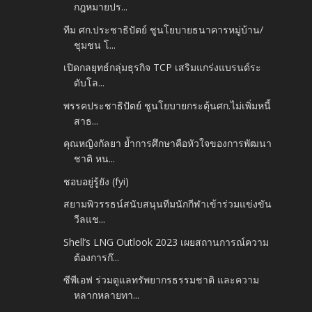
กฎหมายปร...
ทีม ศก.ประชาธิปัตย์ ชูนโยบายธนาคารหมู่บ้าน/
ชุมชน โ...
เปิดกลยุทธ์กลุ่มธุรกิจ TCP เสริมแกร่งแบรนด์ระ
ดับโล...
พรรคประชาธิปัตย์ ชูนโยบายกระตุ้นศก.ไม่เพิ่มหนี้
สาธ...
คุณหญิงกัลยา ย้ำการศึกษาคือหัวใจของการพัฒนา
ชาติ หน...
ชอบอยู่รู้ยัง (fyi)
สยามพิวรรธน์สนับสนุนทีมนักกีฬาเข้าร่วมแข่งขัน
วีลแช...
Shell’s LNG Outlook 2023 เผยสถานการณ์ความ
ต้องการก๊...
ซีพีเอฟ ร่วมดูแลทรัพยากรธรรมชาติ และความ
หลากหลายทา...