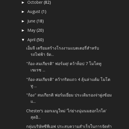
October
(82)
►
August
(1)
►
June
(18)
►
May
(20)
►
April
(50)
▼
เอ็มจี เตรียมสร้างโรงงานแบตเตอรี่สำหรับ
รถไฟฟ้า จัด...
"ก้อง-สมเกียรติ" ฟอร์มดุ! คว้าท็อป 7 โมโตทู
เฆเรซ ...
"ก้อง-สมเกียรติ" คว้ากริดแถว 4 ลุ้นล่าแต้ม โมโต
ทู ...
"ก้อง" สมเกียรติ ฟอร์มเยี่ยม ประเดิมรองจ่าฝูงซ้อม
แ...
Chester’s ออกเมนูใหม่ 'ไก่ย่างนุ่มนมฮอกไกโด'
สุดอิ...
กลุ่มบริษัทซีพีเอฟ ประสบความสำเร็จในการจัดทำ