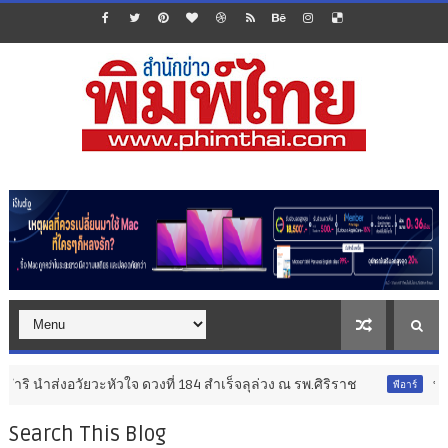
วัยวะหัวใจ ดวงที่ 184 สำเร็จลุล่วง ณ รพ.ศิริราช
ทรู 5G ชว
พีอาร์
Search This Blog