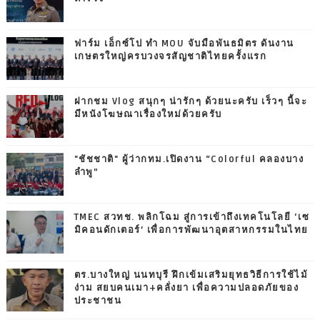
ฟาร์ม เอ็กซ์โป ทำ MOU จับมือพันธมิตร ดันงาน
เกษตรใหญ่ครบวงจรสัญชาติไทยครั้งแรก
ฝากชม Vlog สนุกๆ น่ารักๆ ด้วยนะครับ เร็วๆ นี้จะ
มีหนังโฆษณาเรื่องใหม่ด้วยครับ
"ชัชชาติ" ผู้ว่ากทม.เปิดงาน “Colorful คลองบาง
ลำพู”
TMEC สวทช. พลิกโฉม สู่การเข้าถึงเทคโนโลยี ‘เซ
มิคอนดักเตอร์’ เพื่อการพัฒนาอุตสาหกรรมในไทย
ตร.บางใหญ่ นนทบุรี ฝึกเข้มเสริมยุทธวิธีการใช้ไม้
ง่าม สยบคนเมา+คลั่งยา เพื่อความปลอดภัยของ
ประชาชน