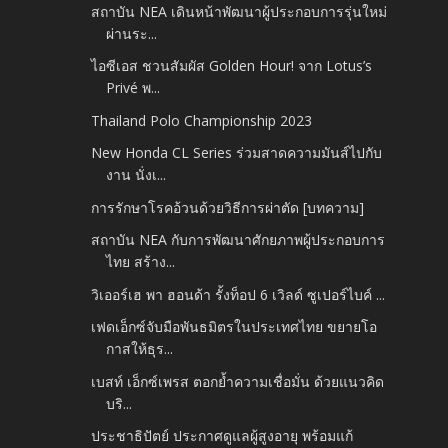
สถาบัน NEA เดินหน้าพัฒนาผู้ประกอบการรุ่นใหม่
ผ่านระ...
ไอซีเอส ชวนสัมผัส Golden Hour! จาก Lotus’s
Privé พ...
Thailand Polo Championship 2023
New Honda CL Series ร่วมสาดความมันส์ไปกับ
งาน นั่งเ...
การรักษาโรคอ้วนด้วยวิธีการผ่าตัด [บทความ]
สถาบัน NEA กับการพัฒนาศักยภาพผู้ประกอบการ
ไทย สร้าง...
วิเออร์เฮ พา ฮอนด้า รั้งท็อป 6 เวิลด์ ซูเปอร์ไบค์ ...
เฟดเอ็กซ์จับมือพันธมิตรในประเทศไทย ขยายโอ
กาสให้ธุร...
เบสท์ เอ็กซ์เพรส ตอกย้ำความเชื่อมั่น ด้วยแนวคิด
บริ...
ประชาธิปัตย์ ประกาศดูแลผู้สูงอายุ พร้อมแก้