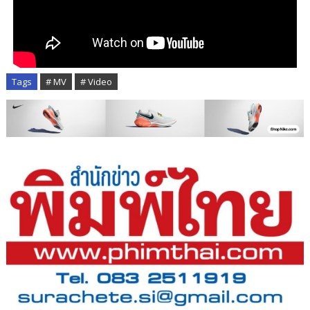
Tags
# MV
# Video