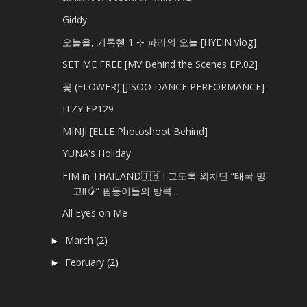
Giddy
오늘을, 기록혠 1 ⊹ 파리의 오늘 [HYEIN vlog]
SET ME FREE [MV Behind the Scenes EP.02]
꽃 (FLOWER) [JISOO DANCE PERFORMANCE]
ITZY EP129
MINJI [ELLE Photoshoot Behind]
YUNA's Holiday
FIM in THAILAND🇹🇭 l 그토록 외치던 “태국 망
고‼️🥭” 핌둥이들의 방콕...
All Eyes on Me
March
(2)
►
February
(2)
►