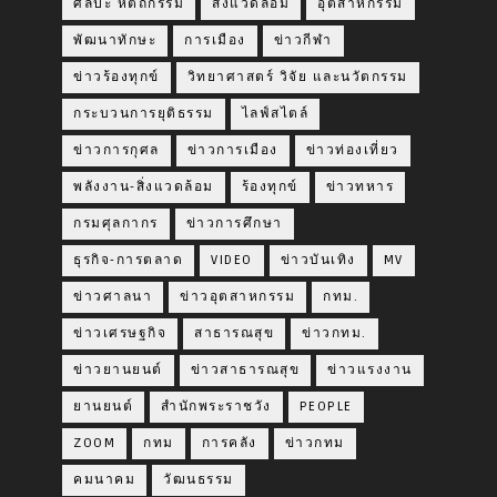
ศิลปะ หัตถกรรม
สิ่งแวดล้อม
อุตสาหกรรม
พัฒนาทักษะ
การเมือง
ข่าวกีฬา
ข่าวร้องทุกข์
วิทยาศาสตร์ วิจัย และนวัตกรรม
กระบวนการยุติธรรม
ไลฟ์สไตล์
ข่าวการกุศล
ข่าวการเมือง
ข่าวท่องเที่ยว
พลังงาน-สิ่งแวดล้อม
ร้องทุกข์
ข่าวทหาร
กรมศุลกากร
ข่าวการศึกษา
ธุรกิจ-การตลาด
VIDEO
ข่าวบันเทิง
MV
ข่าวศาลนา
ข่าวอุตสาหกรรม
กทม.
ข่าวเศรษฐกิจ
สาธารณสุข
ข่าวกทม.
ข่าวยานยนต์
ข่าวสาธารณสุข
ข่าวแรงงาน
ยานยนต์
สำนักพระราชวัง
PEOPLE
ZOOM
กทม
การคลัง
ข่าวกทม
คมนาคม
วัฒนธรรม