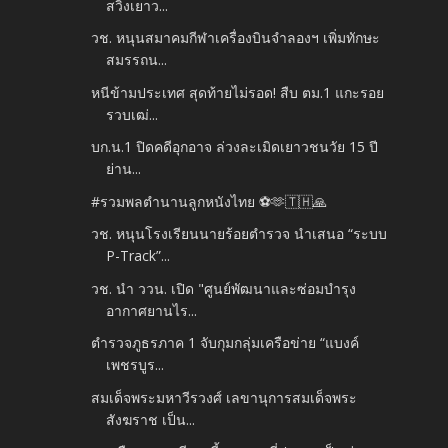
สวิงเยาว...
วช. หนุนสมาคมกีฬาเครื่องบินจำลองฯ เพิ่มทักษะ
สมรรถน...
หนีข้ามประเทศ สุดท้ายไม่รอด! สืบ ตม.1 แกะรอย
รวบเฒ่...
บก.น.1 ปิดคดีอุกอาจ ล่วงละเมิดเยาวชนวัย 15 ปี
ย่าน...
#รวมพลตำนานลูกหนังไทย ⚽🫶🇹🇭🙏
วช. หนุนโรงเรียนนายร้อยตำรวจ นำเสนอ “ระบบ
P-Track”...
วช. นำ ววน. เปิด "ศูนย์พัฒนาและซ่อมบำรุง
อากาศยานไร...
ตำรวจภูธรภาค 1 จับกุมกลุ่มเครือข่าย “แบงค์
เพชรบูร...
สมเด็จพระมหาวีรวงศ์ เลขานุการสมเด็จพระ
สังฆราช เป็น...