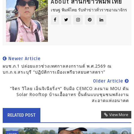
About สำนักข่าวพิมพ์ไทย
เชษฐ พิมพ์ไทย รับทำข่าวทั่วราชอาณาจักร
Newer Article
ผบช.ภ.1 ปล่อยแถวช่วงเทศกาลสงกรานต์ พ.ศ.2569 ณ
บก.ภ.จ.สระบุรี “ปฏิบัติการเมืองเพรียวสยบศาสตรา”
Older Article
“จิตร วิไลย เอ็นจิเนียริ่งฯ” จับมือ CEMCO ลงนาม MOU ดัน
Solar Rooftop บ้านเอื้ออาทร ปั้นต้นแบบชุมชนพลังงาน
สะอาดแห่งอนาคต
View More
RELATED POST
เกษตร