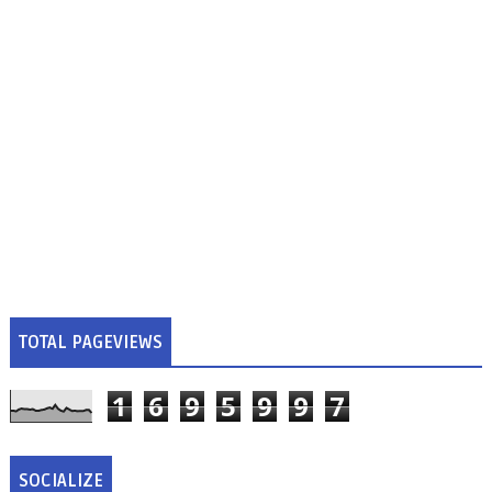
TOTAL PAGEVIEWS
1
6
9
5
9
9
7
SOCIALIZE