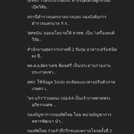
Green Transformation ทางรอดเศรษฐกิจไทย :
เปิดวิสัย...
สถานีตำรวจนครบาลบางบอน กองบังคับการ
ตำรวจนครบาล 9 ก...
‘ยศชนัน’ มอบนโยบายให้ สวทช. เป็น “เครื่องยนต์
วิจัย...
สำนักงานศุลกากรภาคที่ 2 จับกุม อาหารเสริมชนิด
ผง ยี...
พล.ต.อ.อัคราเดช พิมลศรี เป็นประธานร่วมงาน
ประกวดเพา...
สศก. ใช้ข้อมูล Socio สะท้อนแนวทางปรับตัวภาค
เกษตร เ...
”ดร.แก้ว“ร่วมคณะวปอ.64 เป็นเจ้าภาพสวดพระ
อภิธรรมศพ ...
กองบัญชาการกองทัพไทย โดย หน่วยบัญชาการ
ทหารพัฒนา นำ...
กองทัพไทย ร่วมรำลึกวีรชนสงครามโลกครั้งที่ 2