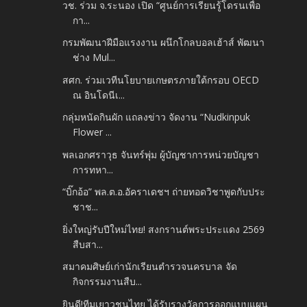
วช. ร่วม จ.ระนอง เปิด “ศูนย์การเรียนรู้โดรนเพื่อ
กา...
กรมพัฒนาฝีมือแรงงาน ผนึกโกลบอลเฮ้าส์ พัฒนา
ช่าง Mul...
สศก. ร่วมเวทีนโยบายเกษตรภายใต้กรอบ OECD
ณ อินโดนีเ...
กลุ่มหนัดกินผัก แถลงข่าว จัดงาน “Nudkinpuk
Flower ...
พลเอกศราวุธ จันทร์พุ่ม ผู้บัญชาการหน่วยบัญชา
การทหา...
“บิ๊กอ้อ” พล.ต.อ.อัคราเดชฯ ถ่ายทอดวิชาพูดกับประ
ชาช...
ยิ่งใหญ่รับปีใหม่ไทย! สงกรานต์พระประแดง 2569
สืบสา...
สมาคมศิษย์เก่านักเรียนตำรวจนครบาล จัด
กิจกรรมงานสืบ...
ยินดี!ทีมเยาวชนไทย ได้รับรางวัลการออกแบบแผน