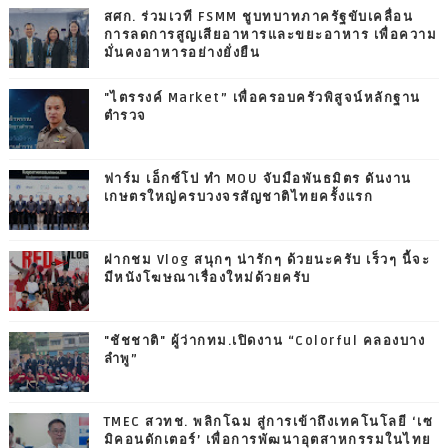
สศก. ร่วมเวที FSMM ชูบทบาทภาครัฐขับเคลื่อน
การลดการสูญเสียอาหารและขยะอาหาร เพื่อความ
มั่นคงอาหารอย่างยั่งยืน
"ไตรรงค์ Market” เพื่อครอบครัวพิสูจน์หลักฐาน
ตำรวจ
ฟาร์ม เอ็กซ์โป ทำ MOU จับมือพันธมิตร ดันงาน
เกษตรใหญ่ครบวงจรสัญชาติไทยครั้งแรก
ฝากชม Vlog สนุกๆ น่ารักๆ ด้วยนะครับ เร็วๆ นี้จะ
มีหนังโฆษณาเรื่องใหม่ด้วยครับ
"ชัชชาติ" ผู้ว่ากทม.เปิดงาน “Colorful คลองบาง
ลำพู”
TMEC สวทช. พลิกโฉม สู่การเข้าถึงเทคโนโลยี ‘เซ
มิคอนดักเตอร์’ เพื่อการพัฒนาอุตสาหกรรมในไทย