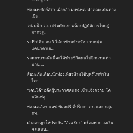
พล.ต.ท.ศักย์ศิรา เผือกอ่ำ ผบช.ทท. นำคณะเดินทาง
เยือ...
วศ. ผนึก วว. เสริมศักยภาพห้องปฏิบัติการไทยสู่
มาตรฐ...
ระทึก! สืบ ตม.3 ไล่ล่าข้ามจังหวัด รวบหนุ่ม
แคนาดาเอ...
รถพยาบาลคันนี้จะได้ช่วยชีวิตคนไปอีกนานเท่า
นาน….
สื่อมะกันเตือนนักท่องเที่ยวห้ามใช้บุหรี่ไฟฟ้าใน
ไทย...
"เคนโด้" อดีตผู้ประกาศคนดัง เข้าแจ้งความ โด
นอินฟลู...
พล.ต.อ.อัคราเดช พิมลศรี ที่ปรึกษา ตร. และ กลุ่ม
ตท...
ศาลอาญาให้ประกัน "อัจฉริยะ" พร้อมพวก วงเงิน
4 แสนบ...