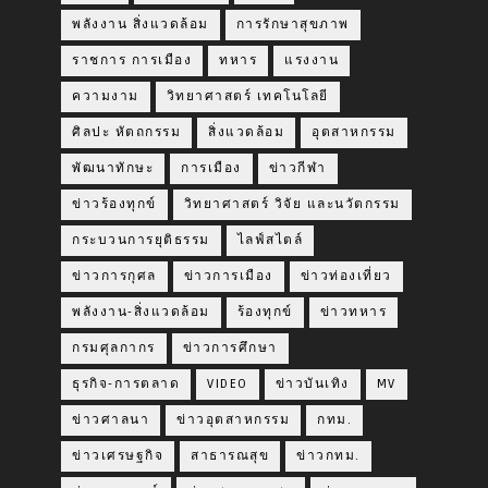
พลังงาน สิ่งแวดล้อม
การรักษาสุขภาพ
ราชการ การเมือง
ทหาร
แรงงาน
ความงาม
วิทยาศาสตร์ เทคโนโลยี
ศิลปะ หัตถกรรม
สิ่งแวดล้อม
อุตสาหกรรม
พัฒนาทักษะ
การเมือง
ข่าวกีฬา
ข่าวร้องทุกข์
วิทยาศาสตร์ วิจัย และนวัตกรรม
กระบวนการยุติธรรม
ไลฟ์สไตล์
ข่าวการกุศล
ข่าวการเมือง
ข่าวท่องเที่ยว
พลังงาน-สิ่งแวดล้อม
ร้องทุกข์
ข่าวทหาร
กรมศุลกากร
ข่าวการศึกษา
ธุรกิจ-การตลาด
VIDEO
ข่าวบันเทิง
MV
ข่าวศาลนา
ข่าวอุตสาหกรรม
กทม.
ข่าวเศรษฐกิจ
สาธารณสุข
ข่าวกทม.