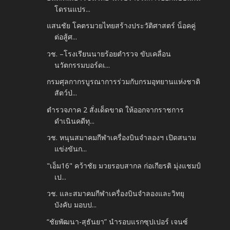
โดรนแปร...
แสนชัย โคตรมวยไทยสร้างประวัติศาสตร์ น็อคคู่
ต่อสู้ศ...
วช. –โรงเรียนนายร้อยตำรวจ ขับเคลื่อน
นวัตกรรมบอร์ดเ...
กรมศุลกากรบูรณาการร่วมกับกรมอุทยานแห่งชาติ
สัตว์ป่...
ตำรวจภาค 2 สั่งเด็ดขาด ให้ออกจากราชการ
ดำเนินคดีทุ...
วช. หนุนสมาคมกีฬาเครื่องบินจำลองฯ เปิดสนาม
แข่งขันก...
"เอ็ม16" คว้าชัย มวยรอบสากล ก่อเกียรติ มุ่งแชมป์
เป...
วช. และสมาคมกีฬาเครื่องบินจำลองและวิทยุ
บังคับ มอบป...
“ชัยพัฒนา-สุธันยา” นำรอบแรกซุปเปอร์ เจนซ์