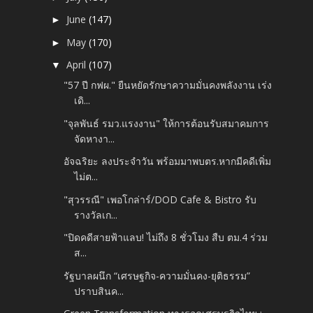
June
(147)
►
May
(170)
►
April
(107)
▼
"57 ปี กฟผ." ยืนหยัดรักษาความมั่นคงพลังงาน เร่ง
เดิ...
"จุลพันธ์ รมว.แรงงาน" ให้การต้อนรับสมาคมการ
จัดหางา...
อัจฉริยะ ลงประจำวัน พร้อมมาพบตร.หากมีคดีเพิ่ม
ไม่ต...
"สุวรรณี" เพอโกล่าร์/DOD Cafe & Bistro รับ
รางวัลเก...
"ปิดคดีสายฟ้าแลบ! ไม่ถึง 8 ชั่วโมง สืบ ตม.4 ร่วม
ส...
รัฐบาลผนึก “เศรษฐกิจ-ความมั่นคง-ยุติธรรม”
ปราบสินค...