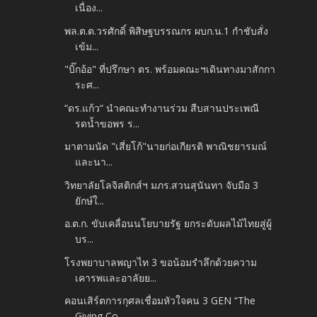
เนื่อง...
พล.ต.ต.วรศักดิ์ พิสิษฐบรรณกร ผบก.น.1 กำชับสั่ง
เข้ม...
"บิ๊กอ้อ" ที่ปรึกษา ตร. พร้อมคณะฯเดินทางมาสักกา
ระศ...
“ดร.แก้ว“ นำคณะทำงานร่วม สืบสานประเพณี
รดน้ำขอพร ร...
มาตามนัด "เสี่ยโก้"นายก่อเกียรติ พาณิชยารมณ์
และนา...
วิทยาลัยโลจิสติกส์ฯ มภร.สวนสุนันทา จับมือ 3
ยักษ์ใ...
อ.ต.ก. ขับเคลื่อนนโยบายรัฐ ยกระดับผลไม้ไทยสู่ผู้
บร...
โรงพยาบาลพญาไท 3 ขอน้อมรำลึกด้วยความ
เคารพและอาลัยย...
คอนเสิร์ตการกุศลเชื่อมหัวใจคน 3 GEN “The
Giving Co...