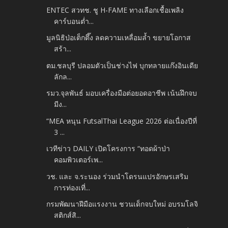
ENTEC สวทช. ชู H-FAME ทางเลือกเชื้อเพลิง
คาร์บอนต่ำ...
มูลนิธิป่อเต็กตึ๊ง ลดความเหลื่อมล้ำ ขยายโอกาส
สร้า...
ตม.ชลบุรี ปลอมตัวเป็นช่างไฟ บุกทลายแก๊งอินเดีย
ลักล...
รมว.จุลพันธ์ มอบเครื่องมือต่อยอดอาชีพ เน้นฝึกจบ
มีง...
“MEA หนุน FutsalThai League 2026 ต่อเนื่องปีที่
3 ...
เวทีข่าว DAILY เปิดโครงการ “ทอดผ้าป่า
คอมพิวเตอร์เพ...
วช. และ จ.ระนอง ร่วมนำโดรนแปรอักษรเสริม
การท่องเที่...
กรมพัฒนาฝีมือแรงงาน ชวนเด็กจบใหม่ อบรมโลจิ
สติกส์สิ...