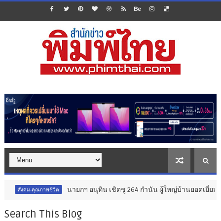
นายกฯ อนุทิน เชิดชู 264 กำนัน ผู้ใหญ่บ้านยอดเยี่ยม มอบแหนบทอ
ภาพชีวิต
Search This Blog