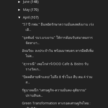
June
(148)
►
May
(170)
►
April
(107)
▼
"57 ปี กฟผ." ยืนหยัดรักษาความมั่นคงพลังงาน เร่ง
เดิ...
"จุลพันธ์ รมว.แรงงาน" ให้การต้อนรับสมาคมการ
จัดหางา...
อัจฉริยะ ลงประจำวัน พร้อมมาพบตร.หากมีคดีเพิ่ม
ไม่ต...
"สุวรรณี" เพอโกล่าร์/DOD Cafe & Bistro รับ
รางวัลเก...
"ปิดคดีสายฟ้าแลบ! ไม่ถึง 8 ชั่วโมง สืบ ตม.4 ร่วม
ส...
รัฐบาลผนึก “เศรษฐกิจ-ความมั่นคง-ยุติธรรม”
ปราบสินค...
Green Transformation ทางรอดเศรษฐกิจไทย :