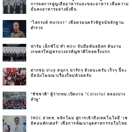
การลดการสูญเสียอาหารและขยะอาหาร เพื่อความ
มั่นคงอาหารอย่างยั่งยืน
"ไตรรงค์ Market” เพื่อครอบครัวพิสูจน์หลักฐาน
ตำรวจ
ฟาร์ม เอ็กซ์โป ทำ MOU จับมือพันธมิตร ดันงาน
เกษตรใหญ่ครบวงจรสัญชาติไทยครั้งแรก
ฝากชม Vlog สนุกๆ น่ารักๆ ด้วยนะครับ เร็วๆ นี้จะ
มีหนังโฆษณาเรื่องใหม่ด้วยครับ
"ชัชชาติ" ผู้ว่ากทม.เปิดงาน “Colorful คลองบาง
ลำพู”
TMEC สวทช. พลิกโฉม สู่การเข้าถึงเทคโนโลยี ‘เซ
มิคอนดักเตอร์’ เพื่อการพัฒนาอุตสาหกรรมในไทย