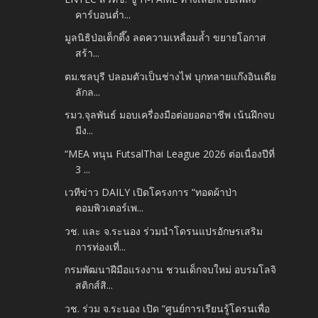
คาร์บอนต่ำ...
มูลนิธิป่อเต็กตึ๊ง ลดความเหลื่อมล้ำ ขยายโอกาส
สร้า...
ตม.ชลบุรี ปลอมตัวเป็นช่างไฟ บุกทลายแก๊งอินเดีย
ลักล...
รมว.จุลพันธ์ มอบเครื่องมือต่อยอดอาชีพ เน้นฝึกจบ
มีง...
“MEA หนุน FutsalThai League 2026 ต่อเนื่องปีที่
3 ...
เวทีข่าว DAILY เปิดโครงการ “ทอดผ้าป่า
คอมพิวเตอร์เพ...
วช. และ จ.ระนอง ร่วมนำโดรนแปรอักษรเสริม
การท่องเที่...
กรมพัฒนาฝีมือแรงงาน ชวนเด็กจบใหม่ อบรมโลจิ
สติกส์สิ...
วช. ร่วม จ.ระนอง เปิด “ศูนย์การเรียนรู้โดรนเพื่อ