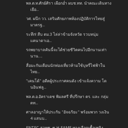
พล.ต.ท.ศักย์ศิรา เผือกอ่ำ ผบช.ทท. นำคณะเดินทาง
เยือ...
วศ. ผนึก วว. เสริมศักยภาพห้องปฏิบัติการไทยสู่
มาตรฐ...
ระทึก! สืบ ตม.3 ไล่ล่าข้ามจังหวัด รวบหนุ่ม
แคนาดาเอ...
รถพยาบาลคันนี้จะได้ช่วยชีวิตคนไปอีกนานเท่า
นาน….
สื่อมะกันเตือนนักท่องเที่ยวห้ามใช้บุหรี่ไฟฟ้าใน
ไทย...
"เคนโด้" อดีตผู้ประกาศคนดัง เข้าแจ้งความ โด
นอินฟลู...
พล.ต.อ.อัคราเดช พิมลศรี ที่ปรึกษา ตร. และ กลุ่ม
ตท...
ศาลอาญาให้ประกัน "อัจฉริยะ" พร้อมพวก วงเงิน
4 แสนบ...
ENTEC สวทช. ชู H-FAME ทางเลือกเชื้อเพลิง