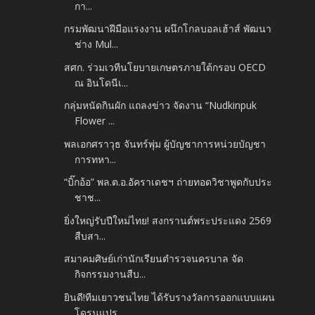
กา...
กรมพัฒนาฝีมือแรงงาน ผนึกโกลบอลเฮ้าส์ พัฒนา
ช่าง Mul...
สศก. ร่วมเวทีนโยบายเกษตรภายใต้กรอบ OECD
ณ อินโดนีเ...
กลุ่มหนัดกินผัก แถลงข่าว จัดงาน “Nudkinpuk
Flower ...
พลเอกศราวุธ จันทร์พุ่ม ผู้บัญชาการหน่วยบัญชา
การทหา...
“บิ๊กอ้อ” พล.ต.อ.อัคราเดชฯ ถ่ายทอดวิชาพูดกับประ
ชาช...
ยิ่งใหญ่รับปีใหม่ไทย! สงกรานต์พระประแดง 2569
สืบสา...
สมาคมศิษย์เก่านักเรียนตำรวจนครบาล จัด
กิจกรรมงานสืบ...
ยินดี!ทีมเยาวชนไทย ได้รับรางวัลการออกแบบแผน
โดรนแปร...