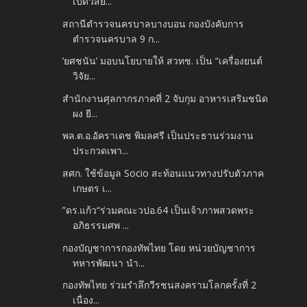
เปิดวิสัย...
สถานีตำรวจนครบาลบางบอน กองบังคับการ
ตำรวจนครบาล 9 ก...
‘ยศชนัน’ มอบนโยบายให้ สวทช. เป็น “เครื่องยนต์
วิจัย...
สำนักงานศุลกากรภาคที่ 2 จับกุม อาหารเสริมชนิด
ผง ยี...
พล.ต.อ.อัคราเดช พิมลศรี เป็นประธานร่วมงาน
ประกวดเพา...
สศก. ใช้ข้อมูล Socio สะท้อนแนวทางปรับตัวภาค
เกษตร เ...
”ดร.แก้ว“ร่วมคณะวปอ.64 เป็นเจ้าภาพสวดพระ
อภิธรรมศพ ...
กองบัญชาการกองทัพไทย โดย หน่วยบัญชาการ
ทหารพัฒนา นำ...
กองทัพไทย ร่วมรำลึกวีรชนสงครามโลกครั้งที่ 2
เนื่อง...