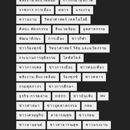
พลังงาน สิ่งแวดล้อม
การรักษาสุขภาพ
ราชการ การเมือง
ทหาร
แรงงาน
ความงาม
วิทยาศาสตร์ เทคโนโลยี
ศิลปะ หัตถกรรม
สิ่งแวดล้อม
อุตสาหกรรม
พัฒนาทักษะ
การเมือง
ข่าวกีฬา
ข่าวร้องทุกข์
วิทยาศาสตร์ วิจัย และนวัตกรรม
กระบวนการยุติธรรม
ไลฟ์สไตล์
ข่าวการกุศล
ข่าวการเมือง
ข่าวท่องเที่ยว
พลังงาน-สิ่งแวดล้อม
ร้องทุกข์
ข่าวทหาร
กรมศุลกากร
ข่าวการศึกษา
ธุรกิจ-การตลาด
VIDEO
ข่าวบันเทิง
MV
ข่าวศาลนา
ข่าวอุตสาหกรรม
กทม.
ข่าวเศรษฐกิจ
สาธารณสุข
ข่าวกทม.
ข่าวยานยนต์
ข่าวสาธารณสุข
ข่าวแรงงาน