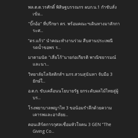
พล.ต.ต.วรศักดิ์ พิสิษฐบรรณกร ผบก.น.1 กำชับสั่ง
เข้ม...
"บิ๊กอ้อ" ที่ปรึกษา ตร. พร้อมคณะฯเดินทางมาสักกา
ระศ...
“ดร.แก้ว“ นำคณะทำงานร่วม สืบสานประเพณี
รดน้ำขอพร ร...
มาตามนัด "เสี่ยโก้"นายก่อเกียรติ พาณิชยารมณ์
และนา...
วิทยาลัยโลจิสติกส์ฯ มภร.สวนสุนันทา จับมือ 3
ยักษ์ใ...
อ.ต.ก. ขับเคลื่อนนโยบายรัฐ ยกระดับผลไม้ไทยสู่ผู้
บร...
โรงพยาบาลพญาไท 3 ขอน้อมรำลึกด้วยความ
เคารพและอาลัยย...
คอนเสิร์ตการกุศลเชื่อมหัวใจคน 3 GEN “The
Giving Co...