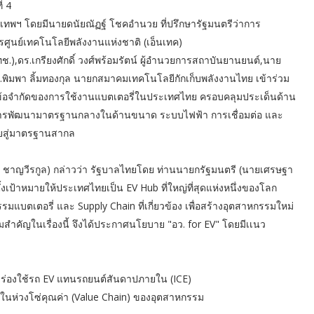
่ 4
รุงเทพฯ โดยมีนายดนัยณัฏฐ์ โชคอำนวย ที่ปรึกษารัฐมนตรีว่าการ
ศูนย์เทคโนโลยีพลังงานแห่งชาติ (เอ็นเทค)
,ดร.เกรียงศักดิ์ วงศ์พร้อมรัตน์ ผู้อำนวยการสถาบันยานยนต์,นาย
มพา ลิ้มทองกุล นายกสมาคมเทคโนโลยีกักเก็บพลังงานไทย เข้าร่วม
ารลดข้อจำกัดของการใช้งานแบตเตอรี่ในประเทศไทย ครอบคลุมประเด็นด้าน
ารพัฒนามาตรฐานกลางในด้านขนาด ระบบไฟฟ้า การเชื่อมต่อ และ
ทยสู่มาตรฐานสากล
น ชาญวีรกูล) กล่าวว่า รัฐบาลไทยโดย ท่านนายกรัฐมนตรี (นายเศรษฐา
งเป้าหมายให้ประเทศไทยเป็น EV Hub ที่ใหญ่ที่สุดแห่งหนึ่งของโลก
มแบตเตอรี่ และ Supply Chain ที่เกี่ยวข้อง เพื่อสร้างอุตสาหกรรมใหม่
ำคัญในเรื่องนี้ จึงได้ประกาศนโยบาย "อว. for EV" โดยมีเเนว
นำร่องใช้รถ EV แทนรถยนต์สันดาปภายใน (ICE)
มในห่วงโซ่คุณค่า (Value Chain) ของอุตสาหกรรม