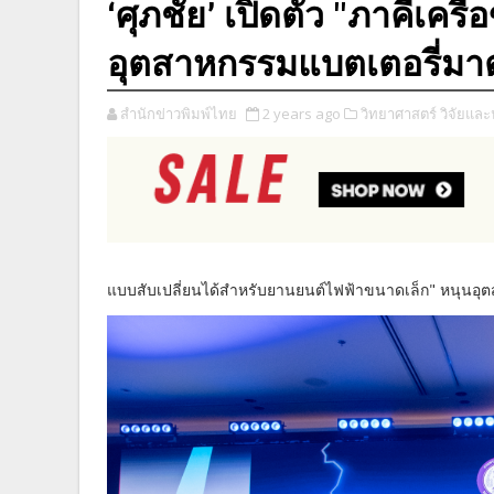
‘ศุภชัย’ เปิดตัว "ภาคีเค
อุตสาหกรรมแบตเตอรี่ม
สำนักข่าวพิมพ์ไทย
2 years ago
วิทยาศาสตร์ วิจัยแล
แบบสับเปลี่ยนได้สำหรับยานยนต์ไฟฟ้าขนาดเล็ก" หนุนอ