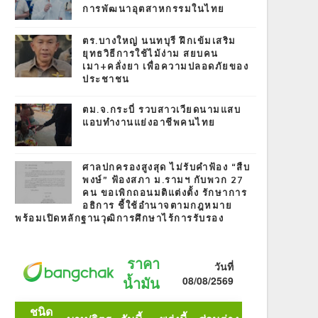
การพัฒนาอุตสาหกรรมในไทย
ตร.บางใหญ่ นนทบุรี ฝึกเข้มเสริม
ยุทธวิธีการใช้ไม้ง่าม สยบคน
เมา+คลั่งยา เพื่อความปลอดภัยของ
ประชาชน
ตม.จ.กระบี่ รวบสาวเวียดนามแสบ
แอบทำงานแย่งอาชีพคนไทย
ศาลปกครองสูงสุด ไม่รับคำฟ้อง “สืบ
พงษ์” ฟ้องสภา ม.รามฯ กับพวก 27
คน ขอเพิกถอนมติแต่งตั้ง รักษาการ
อธิการ ชี้ใช้อำนาจตามกฎหมาย
พร้อมเปิดหลักฐานวุฒิการศึกษาไร้การรับรอง