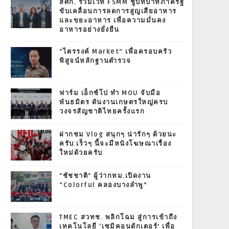
สศก. ร่วมเวที FSMM ชูบทบาทภาครัฐ
ขับเคลื่อนการลดการสูญเสียอาหาร
และขยะอาหาร เพื่อความมั่นคง
อาหารอย่างยั่งยืน
"ไตรรงค์ Market” เพื่อครอบครัว
พิสูจน์หลักฐานตำรวจ
ฟาร์ม เอ็กซ์โป ทำ MOU จับมือ
พันธมิตร ดันงานเกษตรใหญ่ครบ
วงจรสัญชาติไทยครั้งแรก
ฝากชม Vlog สนุกๆ น่ารักๆ ด้วยนะ
ครับ เร็วๆ นี้จะมีหนังโฆษณาเรื่อง
ใหม่ด้วยครับ
"ชัชชาติ" ผู้ว่ากทม.เปิดงาน
“Colorful คลองบางลำพู”
TMEC สวทช. พลิกโฉม สู่การเข้าถึง
เทคโนโลยี ‘เซมิคอนดักเตอร์’ เพื่อ