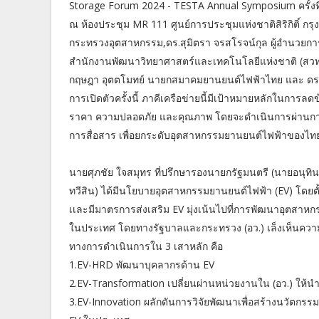
Storage Forum 2024 - TESTA Annual Symposium ครั้งที
ณ ห้องประชุม MR 111 ศูนย์การประชุมแห่งชาติสิริกิติ์ ก
กระทรวงอุตสาหกรรม,ดร.สุมิตรา จรสโรจน์กุล ผู้อำนวยการ
สำนักงานพัฒนาวิทยาศาสตร์และเทคโนโลยีแห่งชาติ (สวทช.)
กฤษฎา อุตตโมทย์ นายกสมาคมยานยนต์ไฟฟ้าไทย และ ดร.พิ
การเปิดตัวครั้งนี้ ภาคีเครือข่ายนี้มีเป้าหมายหลักในก
ราคา ความปลอดภัย และคุณภาพ โดยจะดำเนินการผ่านก
การสื่อสาร เพื่อยกระดับอุตสาหกรรมยานยนต์ไฟฟ้าของไ
นายศุภชัย ใจสมุทร ที่ปรึกษารองนายกรัฐมนตรี (นายอนุทิ
ทวีสิน) ได้มีนโยบายอุตสาหกรรมยานยนต์ไฟฟ้า (EV) โดยตั้
เเละมีมาตรการส่งเสริม EV มุ่งเน้นไปที่การพัฒนาอุตสาหกรร
ในประเทศ โดยทางรัฐบาลและกระทรวง (อว.) เล็งเห็นความส
ทางการดำเนินการใน 3 เสาหลัก คือ
1.EV-HRD พัฒนาบุคลากรด้าน EV
2.EV-Transformation เปลี่ยนผ่านหน่วยงานใน (อว.) ให้
3.EV-Innovation ผลักดันการวิจัยพัฒนาเพื่อสร้างนวัตกรร