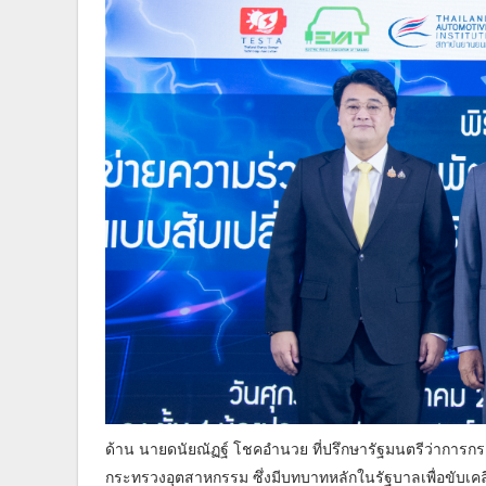
ด้าน นายดนัยณัฏฐ์ โชคอำนวย ที่ปรึกษารัฐมนตรีว่าการกร
กระทรวงอุตสาหกรรม ซึ่งมีบทบาทหลักในรัฐบาลเพื่อขับเ