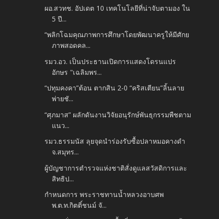
ผอ.สวทช. อัปเดต 10 เทคโนโลยีที่น่าจับตามอง ใน
5 ปี...
“พลิกโฉมคุณภาพการศึกษาโดยพัฒนาครูให้มีศักย
ภาพสอดคล...
รมว.อว. เป็นประธานเปิดการแสดงโดรนแปร
อักษร "เฉลิมพร...
“ปทุมคงคา”ต้อน ตากสิน 2-0 “คริสเตียน”ลิ้นลาย
พ่ายชั...
“ศุภมาส” ผลักดันงานวิจัยอนุรักษ์พันธุกรรมพืชตาม
แนว...
รมว.ธรรมนัส ลุยจุดนำร่องรับซื้อปลาหมอคางดำ
จ.สมุทร...
ผู้บัญชาการตำรวจแห่งชาติสั่งดูแลสวัสดิการและ
สิทธิป...
กำหนดการ พระราชทานน้ำหลวงอาบศพ
พ.ต.ท.กิตติ์ชนม์ จั...