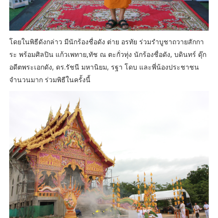
โดยในพิธีดังกล่าว มีนักร้องชื่อดัง ต่าย อรทัย ร่วมรำบูชาถวายสักกา
ระ พร้อมศิลปิน แก้วเพทาย,ทัช ณ ตะกั่วทุ่ง นักร้องชื่อดัง, บดินทร์ ดุ๊ก
อดีตพระเอกดัง, ดร.รัชนี มหานิยม, รฐา โดบ และพี่น้องประชาชน
จำนวนมาก ร่วมพิธีในครั้งนี้