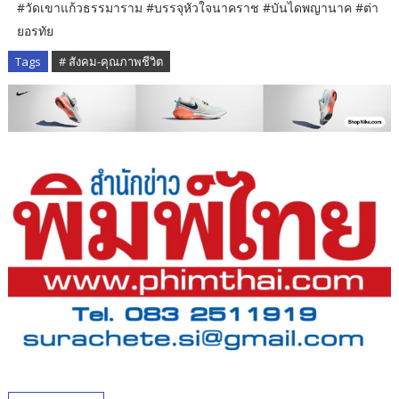
#วัดเขาแก้วธรรมาราม #บรรจุหัวใจนาคราช #บันไดพญานาค #ต่า
ยอรทัย
Tags
# สังคม-คุณภาพชีวิต