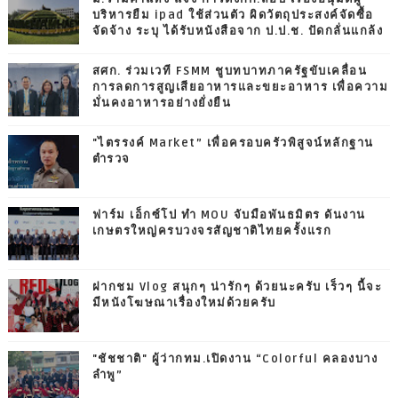
บริหารยืม ipad ใช้ส่วนตัว ผิดวัตถุประสงค์จัดซื้อ
จัดจ้าง ระบุ ได้รับหนังสือจาก ป.ป.ช. ปัดกลั่นแกล้ง
สศก. ร่วมเวที FSMM ชูบทบาทภาครัฐขับเคลื่อน
การลดการสูญเสียอาหารและขยะอาหาร เพื่อความ
มั่นคงอาหารอย่างยั่งยืน
"ไตรรงค์ Market” เพื่อครอบครัวพิสูจน์หลักฐาน
ตำรวจ
ฟาร์ม เอ็กซ์โป ทำ MOU จับมือพันธมิตร ดันงาน
เกษตรใหญ่ครบวงจรสัญชาติไทยครั้งแรก
ฝากชม Vlog สนุกๆ น่ารักๆ ด้วยนะครับ เร็วๆ นี้จะ
มีหนังโฆษณาเรื่องใหม่ด้วยครับ
"ชัชชาติ" ผู้ว่ากทม.เปิดงาน “Colorful คลองบาง
ลำพู”