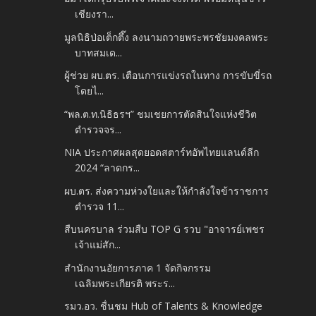
เชียงรา...
มูลนิธิป่อเต็กตึ๊ง ลงนามถวายพระพรชัยมงคลพระ
บาทสมเด...
ผู้ช่วย ผบ.ตร. เตือนการแข่งรถในทาง การขับขี่รถ
โดยไ...
“พล.ต.ท.นิธิธรฯ” ชมเชยการตัดสินใจแห่งชีวิต
ตำรวจจร...
NIA ประกาศผลสุดยอดสตาร์ทอัพไทยแลนด์ลีก
2024 “ลาดกร...
ผบ.ตร. ส่งความห่วงใยและให้กำลังใจข้าราชการ
ตำรวจ 11...
สืบนครบาล ร่วมสืบ TOP G รวบ "อาจารย์เพชร
เจ้าแม่สัก...
สำนักงานอัยการภาค 1 จัดกิจกรรม
เฉลิมพระเกียรติ พระร...
รมว.อว. ชื่นชม Hub of Talents & Knowledge