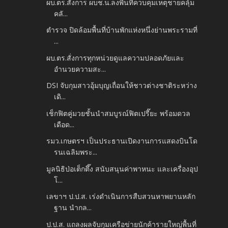
ผบ.ตร.สั่งการ ผบช.น.ลงพื้นที่ควบคุมเหตุชายคลุ้ม
คลั...
ตำรวจ ปิดล้อมพื้นที่บ้านพักแห่งหนึ่งย่านพระรามที่
...
ผบ.ตร.สั่งการทุกหน่วยดูแลความปลอดภัยและ
อำนวยความสะ...
DSI จับกุมสาวอุ้มบุญเถื่อนให้ชาวต่างชาติระหว่าง
เดิ...
เช็กฟิตคู่มวยชั้นนำสมบูรณ์ฟิตเปรี๊ยะ พร้อมดวล
เดือด...
รมว.เกษตรฯ เป็นประธานเปิดงานการแสดงบินโด
รนเฉลิมพระ...
มูลนิธิป่อเต็กตึ๊ง สนับสนุนค่าพาหนะ และเครื่องอุป
โ...
เลขาฯ ป.ป.ส. เร่งดำเนินการสืบสวนหาพยานหลัก
ฐาน นำกล...
ป.ป.ส. แถลงผลจับกุมเครือข่ายนักค้ารายใหญ่พื้นที่