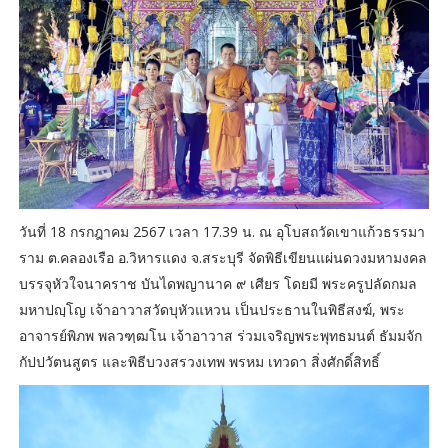
วันที่ 18 กรกฎาคม 2567 เวลา 17.39 น. ณ อุโบสถวัดเขาแก้วธรรมา
ราม ต.คลองเรือ อ.วิหารแดง จ.สระบุรี จัดพิธีเขียนแผ่นดวงมหามงคล
บรรจุหัวใจนาคราช บันไดพญานาค ๙ เศียร โดยมี พระครูปลัดกมล
มหาปญฺโญ เจ้าอาวาสวัดบุหัวแหวน เป็นประธานในพิธีสงฆ์, พระ
อาจารย์พิภพ พลวฑฺฒโน เจ้าอาวาส ร่วมเจริญพระพุทธมนต์ ธัมมจัก
กัปปวัตนสูตร และพิธีบวงสรวงเทพ พรหม เทวดา สิ่งศักดิ์สิทธิ์