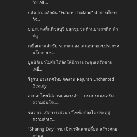
for All ...
ปลัด อว. ผลักดัน “Future Thailand” นำการศึกษา
วิจั...
ป.ป.ส. ลงพื้นที่ชลบุรี ปลุกชุมชนต้านยาเสพติด นำ
ปลู...
เหยื่อเมาแล้วขับ ระดมสมอง เสนอนายกฯ.ประกาศ
นโยบาย ธ...
มูลนิธิเมาไม่ขับได้จัดให้มีการประชุมเครือข่าย
เหยื่...
รีจูรัน ประเทศไทย จัดงาน Rejuran Enchanted
Beauty ...
ส่งปลาไทยไล่ล่าหมอคางดำ! …กรมประมงเสริม
ความมั่นใจแ...
รมว.อว. เปิดการเสวนา “ไขข้อข้องใจ ประตูสู่
ความสำเร...
"Sharing Day" วช. เปิดเวทีแลกเปลี่ยน สร้างศักย
ภาพผ...