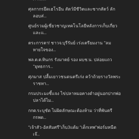
ศุลกากรยึดเฮโรอีน สัตว์มีชีวิตและซากสัตว์ ลัก
ลอบส่...
ศูนย์รวมผู้เชี่ยวชาญเทคโนโลยีหลังการเก็บเกี่ยว
และแ...
ตระการตา! ชาวจ.บุรีรัมย์ เร่งเตรียมงาน “ลม
หายใจของ...
พล.ต.ต.ทินกร รังมาตย์ รอง ผบช.น. ปล่อยแถว
"ยุทธการ...
ศุภมาส ปลื้มเยาวชนดนตรีเก่ง คว้าถ้วยรางวัลพระ
ราชทา...
กรมประมงชี้แจง ไข่ปลาหมอคางดำอยู่นอกปากพ่อ
ปลาได้ไม...
กกต.ระบุชัด ไม่ผิดลักษณะต้องห้าม ว่าที่พันตรี
กรพด...
“เจ้าสัว-อัสสัมศรี”เก็บ3แต้ม “เด็กเทพ”ฟอร์มหนืด
เจ๊...