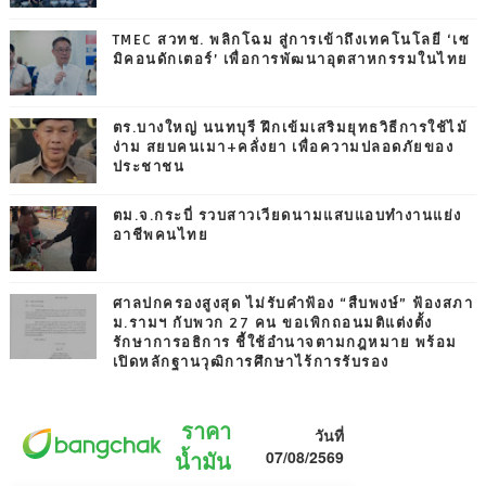
TMEC สวทช. พลิกโฉม สู่การเข้าถึงเทคโนโลยี ‘เซ
มิคอนดักเตอร์’ เพื่อการพัฒนาอุตสาหกรรมในไทย
ตร.บางใหญ่ นนทบุรี ฝึกเข้มเสริมยุทธวิธีการใช้ไม้
ง่าม สยบคนเมา+คลั่งยา เพื่อความปลอดภัยของ
ประชาชน
ตม.จ.กระบี่ รวบสาวเวียดนามแสบแอบทำงานแย่ง
อาชีพคนไทย
ศาลปกครองสูงสุด ไม่รับคำฟ้อง “สืบพงษ์” ฟ้องสภา
ม.รามฯ กับพวก 27 คน ขอเพิกถอนมติแต่งตั้ง
รักษาการอธิการ ชี้ใช้อำนาจตามกฎหมาย พร้อม
เปิดหลักฐานวุฒิการศึกษาไร้การรับรอง