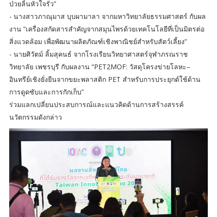
ป่วยลิ้นหัวใจรั่ว”
- นางสาวภาณุมาส บุบผามาลา จากมหาวิทยาลัยธรรมศาสตร์ กับผล
งาน “เครื่องสกัดสารสำคัญจากสมุนไพรด้วยเทคโนโลยีที่เป็นมิตรต่อ
สิ่งแวดล้อม เพื่อพัฒนาผลิตภัณฑ์เชิงพาณิชย์สำหรับสัตว์เลี้ยง”
- นายศิวัตม์ ลิ้มสุคนธ์ จากโรงเรียนวิทยาศาสตร์จุฬาภรณราช
วิทยาลัย เพชรบุรี กับผลงาน “PET2MOF: วัสดุโครงข่ายโลหะ–
อินทรีย์เชิงยั่งยืนจากขยะพลาสติก PET สำหรับการประยุกต์ใช้ด้าน
การดูดซับและการกักเก็บ”
ร่วมแลกเปลี่ยนประสบการณ์และแนวคิดด้านการสร้างสรรค์
นวัตกรรมดังกล่าว