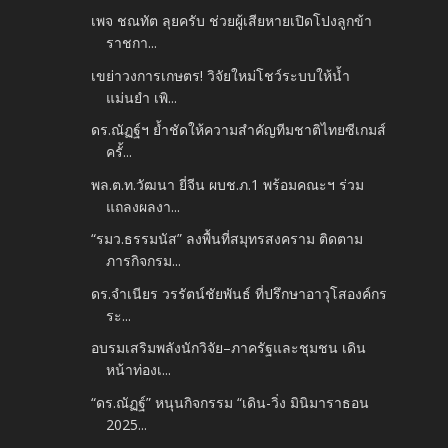
เพจ ชณทัต ลุยครับ ช่วยผู้เสียหายเปิดโปงลูกข้า
ราชกา...
เขย่าวงการเกษตร! วิจัยใหม่โชว์ระบบให้น้ำ
แม่นยำ เพิ...
ดร.ณัฏฐ์ฯ ย้ำชัดให้ความสำคัญทีมชาติไทยซีเกมส์
ครั้...
พล.ต.ท.วัฒนา ยี่จีน ผบช.ภ.1 พร้อมคณะฯ ร่วม
แถลงผลงา...
“รมว.ธรรมนัส” ลงพื้นที่สมุทรสงคราม ติดตาม
ภารกิจกรม...
ดร.จำเนียร วรรัตน์ชัยพันธ์ ที่ปรึกษาอาวุโสองค์กร
ระ...
อบรมเสริมพลังนักวิจัย–ภาครัฐและชุมชน เดิน
หน้าท่องเ...
“ดร.ณัฏฐ์” หนุนกิจกรรม “เดิน-วิ่ง มินิมาราธอน
2025...