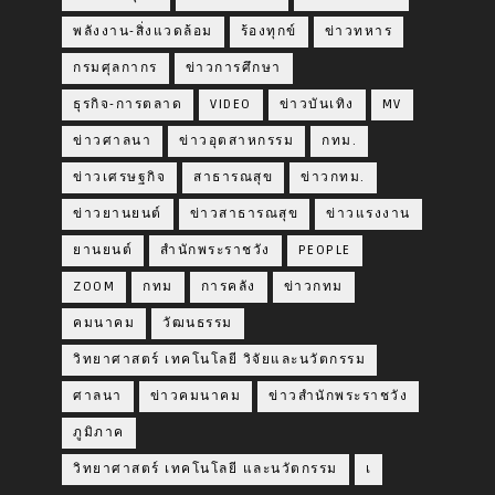
พลังงาน-สิ่งแวดล้อม
ร้องทุกข์
ข่าวทหาร
กรมศุลกากร
ข่าวการศึกษา
ธุรกิจ-การตลาด
VIDEO
ข่าวบันเทิง
MV
ข่าวศาลนา
ข่าวอุตสาหกรรม
กทม.
ข่าวเศรษฐกิจ
สาธารณสุข
ข่าวกทม.
ข่าวยานยนต์
ข่าวสาธารณสุข
ข่าวแรงงาน
ยานยนต์
สำนักพระราชวัง
PEOPLE
ZOOM
กทม
การคลัง
ข่าวกทม
คมนาคม
วัฒนธรรม
วิทยาศาสตร์ เทคโนโลยี วิจัยและนวัตกรรม
ศาลนา
ข่าวคมนาคม
ข่าวสำนักพระราชวัง
ภูมิภาค
วิทยาศาสตร์ เทคโนโลยี และนวัตกรรม
เ