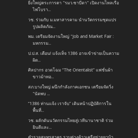
ยิ่งใหญ่ตระการตา "รมว.ซาบีดา" เปิดงานไหลเรือ
ไฟโบรา...
วช. ร่วมกับ ม.มหาสารคาม นำนวัตกรรมชุดแปร
รูปผลิตภัณ...
พม. เตรียมจัดงานใหญ่ "Job and Market Fair :
มหกรรม...
ป.ป.ส. เตือน! แจ้งเท็จ 1386 อาจเข้าข่ายเป็นความ
ผิด...
ศิลปากร อวดโฉม “The Orientalist” แฟชั่นผ้า
ขาวม้าทอ...
สภ.บางใหญ่ ผนึกกำลังภาคเอกชน เตรียมจัดวิ่ง
"นัดพบ ...
“1386 ท่านแจ้ง เราจับ” เดินหน้าปฏิบัติการใน
พื้นที่...
วช. ผลักดันนวัตกรรมไทยสู่เวทีนานาชาติ ร่วม
ยินดีและ...
ตำรวจสมุทรสาคร รวบต่างด้าวเครือข่ายยาบ้า