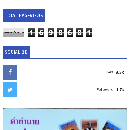
TOTAL PAGEVIEWS
1
6
9
8
6
8
1
SOCIALIZE
3.5k
Likes
1.7k
Followers