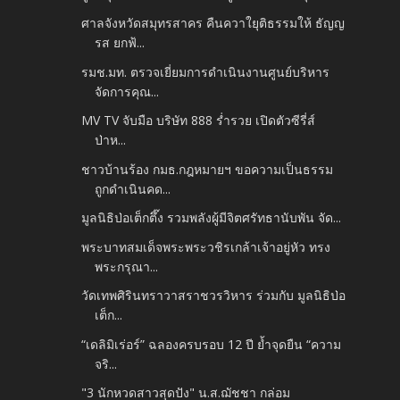
ศาลจังหวัดสมุทรสาคร คืนควาใยุติธรรมให้ ธัญญ
รส ยกฟ้...
รมช.มท. ตรวจเยี่ยมการดำเนินงานศูนย์บริหาร
จัดการคุณ...
MV TV จับมือ บริษัท 888 ร่ำรวย เปิดตัวซีรี่ส์
ป่าห...
ชาวบ้านร้อง กมธ.กฎหมายฯ ขอความเป็นธรรม
ถูกดำเนินคด...
มูลนิธิป่อเต็กตึ๊ง รวมพลังผู้มีจิตศรัทธานับพัน จัด...
พระบาทสมเด็จพระพระวชิรเกล้าเจ้าอยู่หัว ทรง
พระกรุณา...
วัดเทพศิรินทราวาสราชวรวิหาร ร่วมกับ มูลนิธิป่อ
เต็ก...
“เดลิมิเร่อร์” ฉลองครบรอบ 12 ปี ย้ำจุดยืน “ความ
จริ...
"3 นักหวดสาวสุดปัง" น.ส.ฌัชชา กล่อม