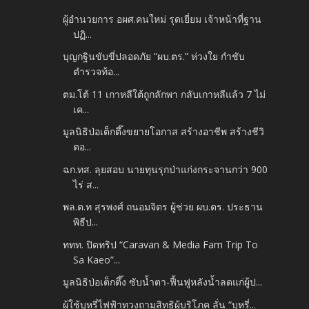
ผู้อำนวยการ อผศ.คนใหม่ รุดเยี่ยม เจ้าหน้าที่ฐาน
ปฏิ...
บุญกฐินขับขี่ปลอดภัย “ผบ.ตร.” ห่วงใย กำชับ
ตำรวจท้อ...
ตม.โต้ 11 เกาหลีใต้ถูกลักพา กลับเกาหลีแล้ว 7 ไม่
เค...
มูลนิธิป่อเต็กตึ๊งขยายโอกาส สร้างอาชีพ สร้างชีวิ
ตอ...
ฉก.ทส. ลุยสอบ นายทุนรุกป่าแก่งกระจานกว่า 900
ไร่ ส...
พล.ต.ท สุรพงศ์ ถนอมจิตร ผู้ช่วย ผบ.ตร. ประธาน
พิธีป...
ททท. ปิดทริป “Caravan & Media Fam Trip To
Sa Kaeo”...
มูลนิธิป่อเต็กตึ๊ง ซับน้ำตา-ฟื้นฟูหลังน้ำลดแก่ผู้ป...
ผู้ใช้บุหรี่ไฟฟ้าทวงถามสิทธิผู้บริโภค ลั่น “บุหรี่...