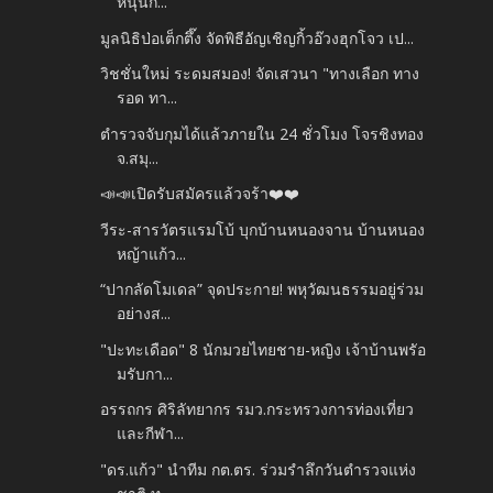
หนุนกี...
มูลนิธิป่อเต็กตึ๊ง จัดพิธีอัญเชิญกิ้วอ๊วงฮุกโจว เป...
วิชชั่นใหม่ ระดมสมอง! จัดเสวนา "ทางเลือก ทาง
รอด ทา...
ตำรวจจับกุมได้แล้วภายใน 24 ชั่วโมง โจรชิงทอง
จ.สมุ...
📣📣เปิดรับสมัครแล้วจร้า❤️❤️
วีระ-สารวัตรแรมโบ้ บุกบ้านหนองจาน บ้านหนอง
หญ้าแก้ว...
“ปากลัดโมเดล” จุดประกาย! พหุวัฒนธรรมอยู่ร่วม
อย่างส...
"ปะทะเดือด" 8 นักมวยไทยชาย-หญิง เจ้าบ้านพรัอ
มรับกา...
อรรถกร ศิริลัทยากร รมว.กระทรวงการท่องเที่ยว
และกีฬา...
"ดร.แก้ว" นำทีม กต.ตร. ร่วมรำลึกวันตำรวจแห่ง