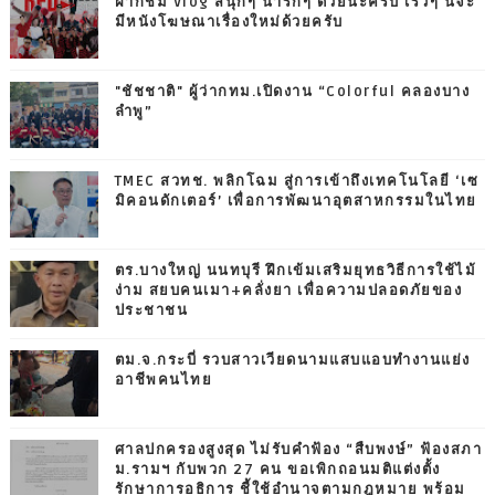
ฝากชม Vlog สนุกๆ น่ารักๆ ด้วยนะครับ เร็วๆ นี้จะ
มีหนังโฆษณาเรื่องใหม่ด้วยครับ
"ชัชชาติ" ผู้ว่ากทม.เปิดงาน “Colorful คลองบาง
ลำพู”
TMEC สวทช. พลิกโฉม สู่การเข้าถึงเทคโนโลยี ‘เซ
มิคอนดักเตอร์’ เพื่อการพัฒนาอุตสาหกรรมในไทย
ตร.บางใหญ่ นนทบุรี ฝึกเข้มเสริมยุทธวิธีการใช้ไม้
ง่าม สยบคนเมา+คลั่งยา เพื่อความปลอดภัยของ
ประชาชน
ตม.จ.กระบี่ รวบสาวเวียดนามแสบแอบทำงานแย่ง
อาชีพคนไทย
ศาลปกครองสูงสุด ไม่รับคำฟ้อง “สืบพงษ์” ฟ้องสภา
ม.รามฯ กับพวก 27 คน ขอเพิกถอนมติแต่งตั้ง
รักษาการอธิการ ชี้ใช้อำนาจตามกฎหมาย พร้อม