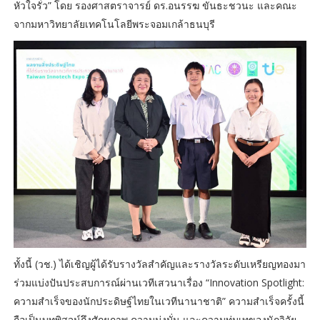
หัวใจรั่ว” โดย รองศาสตราจารย์ ดร.อนรรฆ ขันธะชวนะ และคณะ
จากมหาวิทยาลัยเทคโนโลยีพระจอมเกล้าธนบุรี
ทั้งนี้ (วช.) ได้เชิญผู้ได้รับรางวัลสำคัญและรางวัลระดับเหรียญทองมา
ร่วมแบ่งปันประสบการณ์ผ่านเวทีเสวนาเรื่อง “Innovation Spotlight:
ความสำเร็จของนักประดิษฐ์ไทยในเวทีนานาชาติ” ความสำเร็จครั้งนี้
ถือเป็นบทพิสูจน์ถึงศักยภาพ ความมุ่งมั่น และความทุ่มเทของนักวิจัย