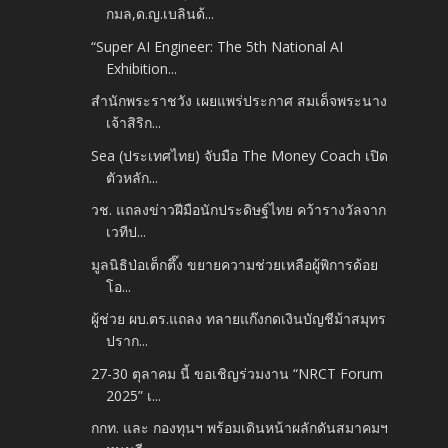
กมล,ด.ญ.เบลินด้...
“Super AI Engineer: The 5th National AI
Exhibition...
สำนักพระราชวัง เผยแพร่ประกาศ สมเด็จพระนาง
เจ้าสิริก...
Sea (ประเทศไทย) จับมือ The Money Coach เปิด
ตัวหลัก...
วช. แถลงข่าวฝีมือนักประดิษฐ์ไทย คว้ารางวัลจาก
เวทีป...
มูลนิธิป่อเต็กตึ๊ง ขยายความช่วยเหลือผู้พิการด้อย
โอ...
ผู้ช่วย ผบ.ตร.แถลง ทลายแก๊งกดเงินบัญชีม้าสมุทร
ปราก...
27-30 ตุลาคม นี้ ขอเชิญร่วมงาน “NRCT Forum
2025” เ...
กกท. และ กองทุนฯ พร้อมเดินหน้าผลักดันสมาคมฯ