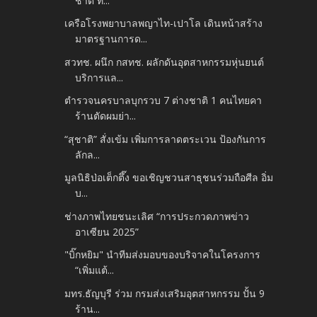
ชาติ ท...
เครือโรงพยาบาลพญาไท-เปาโล เดินหน้าสร้าง
มาตรฐานการด...
สวทช. ผนึก กสทช. ผลักดันอุตสาหกรรมหุ่นยนต์
บริการแล...
ตำรวจนครบาลบุกรวบ 7 ต่างชาติ 1 คนไทยคา
ร้านตัดผมย่า...
“สุชาติ” สั่งเข้ม เพิ่มการลาดตระเวน ป้องกันการ
ลักล...
มูลนิธิป่อเต็กตึ๊ง ขอเชิญชวนสาธุชนร่วมถือศีล อิ่ม
บ...
ช่างภาพไทยชนะเลิศ “การประกวดภาพข่าว
อาเซียน 2025”
"บิ๊กหยิม" นำทีมส่งมอบของบริจาคในโครงการ
“เพิ่มแต้...
มทร.ธัญบุรี ร่วม กรมส่งเสริมอุตสาหกรรม ปั้น 9
ร้าน...