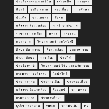
ข่าวสังคม-คุณภาพชีวิต
เศรษฐกิจ
การกุศล
พีอาร์
ธุรกิจ ตลาด
ท่องเที่ยว
การศึกษา
บันเทิง
ข่าวเกษตร
สังคม
พลังงาน สิ่งแวดล้อม
การรักษาสุขภาพ
ราชการ การเมือง
ทหาร
แรงงาน
ความงาม
วิทยาศาสตร์ เทคโนโลยี
ศิลปะ หัตถกรรม
สิ่งแวดล้อม
อุตสาหกรรม
พัฒนาทักษะ
การเมือง
ข่าวกีฬา
ข่าวร้องทุกข์
วิทยาศาสตร์ วิจัย และนวัตกรรม
กระบวนการยุติธรรม
ไลฟ์สไตล์
ข่าวการกุศล
ข่าวการเมือง
ข่าวท่องเที่ยว
พลังงาน-สิ่งแวดล้อม
ร้องทุกข์
ข่าวทหาร
กรมศุลกากร
ข่าวการศึกษา
ธุรกิจ-การตลาด
VIDEO
ข่าวบันเทิง
MV