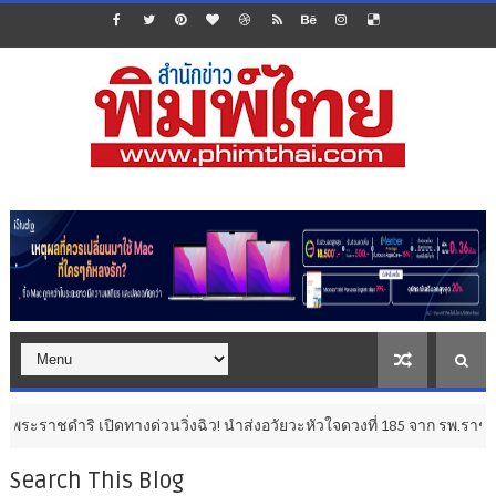
ิ่งฉิว! นำส่งอวัยวะหัวใจดวงที่ 185 จาก รพ.ราชบุรี ถึง รพ.ศิริราช สำเร็
Search This Blog