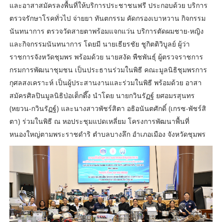
และอาสาสมัครลงพื้นที่ให้บริการประชาชนฟรี ประกอบด้วย บริการ
ตรวจรักษาโรคทั่วไป จ่ายยา ทันตกรรม คัดกรองเบาหวาน กิจกรรม
นันทนาการ ตรวจวัดสายตาพร้อมแจกแว่น บริการตัดผมชาย-หญิง
และกิจกรรมนันทนาการ โดยมี นายเธียรชัย ชูกิตติวิบูลย์ ผู้ว่า
ราชการจังหวัดชุมพร พร้อมด้วย นายสงัด พืชพันธุ์ ผู้ตรวจราชการ
กรมการพัฒนาชุมชน เป็นประธานร่วมในพิธี คณะมูลนิธิชุมพรการ
กุศลสงเคราะห์ เป็นผู้ประสานงานและร่วมในพิธี พร้อมด้วย อาสา
สมัครศิลปินมูลนิธิป่อเต็กตึ๊ง นำโดย นายกวินรัฏฐ์ ยศอมรสุนทร
(หยวน-กวินรัฏฐ์) และนางสาวพัชร์สิตา อธิอนันตศักดิ์ (เกรซ-พัชร์สิ
ตา) ร่วมในพิธี ณ หอประชุมแปดเหลี่ยม โครงการพัฒนาพื้นที่
หนองใหญ่ตามพระราชดำริ ตำบลบางลึก อำเภอเมือง จังหวัดชุมพร