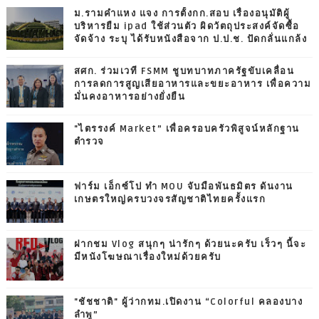
ม.รามคำแหง แจง การตั้งกก.สอบ เรื่องอนุมัติผู้
บริหารยืม ipad ใช้ส่วนตัว ผิดวัตถุประสงค์จัดซื้อ
จัดจ้าง ระบุ ได้รับหนังสือจาก ป.ป.ช. ปัดกลั่นแกล้ง
สศก. ร่วมเวที FSMM ชูบทบาทภาครัฐขับเคลื่อน
การลดการสูญเสียอาหารและขยะอาหาร เพื่อความ
มั่นคงอาหารอย่างยั่งยืน
"ไตรรงค์ Market” เพื่อครอบครัวพิสูจน์หลักฐาน
ตำรวจ
ฟาร์ม เอ็กซ์โป ทำ MOU จับมือพันธมิตร ดันงาน
เกษตรใหญ่ครบวงจรสัญชาติไทยครั้งแรก
ฝากชม Vlog สนุกๆ น่ารักๆ ด้วยนะครับ เร็วๆ นี้จะ
มีหนังโฆษณาเรื่องใหม่ด้วยครับ
"ชัชชาติ" ผู้ว่ากทม.เปิดงาน “Colorful คลองบาง
ลำพู”