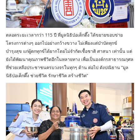
ตลอดระยะเวลากว่า 115 ปี ที่มูลนิธิป่อเต็กตึ๊ง ได้ขยายขอบข่าย
โครงการต่างๆ ออกไปอย่างกว้างขวาง ไม่เพียงแต่บำบัดทุกข์
บำรุงสุข แก่ผู้ตกทุกข์ได้ยากโดยไม่จำกัดเชื้อชาติ ศาสนา เท่านั้น แต่
ยังได้พัฒนาคุณภาพชีวิตอีกในหลายทาง เพื่อเป็นองค์กรสาธารณกุศล
ที่ช่วยเหลือประชาชนครบวงจรในทุกๆ ด้าน ต่อไป ดังปณิธาน “มูล
นิธิป่อเต็กตึ๊ง ช่วยชีวิต รักษาชีวิต สร้างชีวิต”