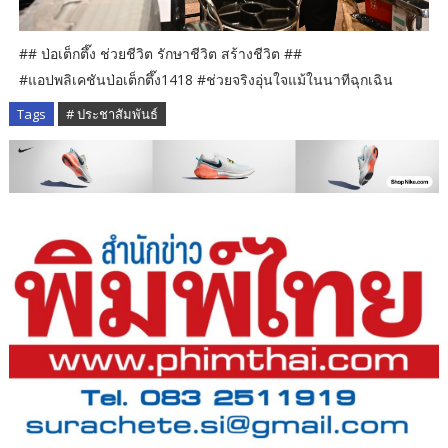
## ป่อเต็กตึ๊ง ช่วยชีวิต รักษาชีวิต สร้างชีวิต ##
#แอปพลิเคชันป่อเต็กตึ๊ง1418 #ช่วยจริงอุ่นใจแม้ในนาทีฉุกเฉิน
Tags
# ประชาสัมพันธ์