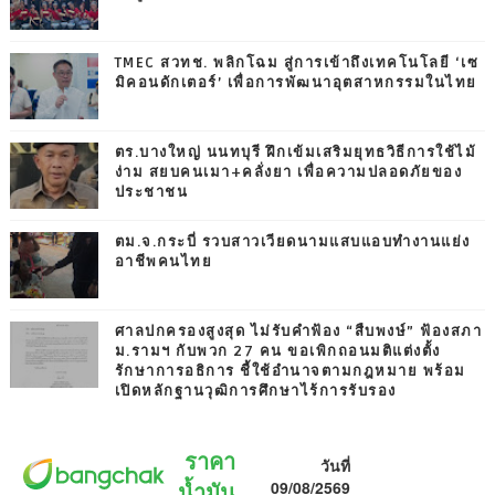
TMEC สวทช. พลิกโฉม สู่การเข้าถึงเทคโนโลยี ‘เซ
มิคอนดักเตอร์’ เพื่อการพัฒนาอุตสาหกรรมในไทย
ตร.บางใหญ่ นนทบุรี ฝึกเข้มเสริมยุทธวิธีการใช้ไม้
ง่าม สยบคนเมา+คลั่งยา เพื่อความปลอดภัยของ
ประชาชน
ตม.จ.กระบี่ รวบสาวเวียดนามแสบแอบทำงานแย่ง
อาชีพคนไทย
ศาลปกครองสูงสุด ไม่รับคำฟ้อง “สืบพงษ์” ฟ้องสภา
ม.รามฯ กับพวก 27 คน ขอเพิกถอนมติแต่งตั้ง
รักษาการอธิการ ชี้ใช้อำนาจตามกฎหมาย พร้อม
เปิดหลักฐานวุฒิการศึกษาไร้การรับรอง