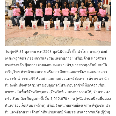
วันศุกร์ที่ 31 ตุลาคม พ.ศ.2568 มูลนิธิป่อเต็กตึ๊ง นำโดย นายสุรพงษ์
เตชะหรูวิจิตร กรรมการและรองเลขาธิการฯ พร้อมด้วย นางศิริพร
กระจ่างหล้า ผู้จัดการฝ่ายสังคมสงเคราะห์ฯ,นางสาวศุภรัตน์ สมบัติ
เจริญไทย หัวหน้าแผนกส่งเสริมการศึกษาและอาชีพฯ และนางสาว
เนาวรัตน์ วรรณศิริ หัวหน้าแผนกหน่วยแพทย์สงเคราะห์ชุมชนฯ นำ
ทีมลงพื้นที่จังหวัดชุมพร มอบอุปกรณ์ประกอบอาชีพให้แก่ครัวเรือน
ยากจน ในพื้นที่จังหวัดชุมพร (จังหวัดที่ 2 ของทางภาคใต้) จำนวน 42
ครัวเรือน คิดเป็นมูลค่าทั้งสิ้น 1,012,670 บาท (หนึ่งล้านหนึ่งหมื่นสอง
พันหกร้อยเจ็ดสิบบาทถ้วน) พร้อมจัดหน่วยแพทย์สงเคราะห์ชุมชน นำ
ทีมแพทย์อาสาฯ เจ้าหน้าที่หน่วยแพทย์ ทีมบรรเทาสาธารณภัย (กู้ชีพ)