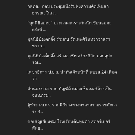
กสทช.- กตป.ประชุมเพื่อรับฟังความคิดเห็นสา
ธารณะในเร...
"มูลนิธิอมตะ" ประกาศผลรางวัลนักเขียนอมตะ
ครั้งที่ ...
มูลนิธิป่อเต็กตึ๊ง ร่วมกับ วัดเทพศิรินทราวาสรา
ชวรว...
มูลนิธิป่อเต็กตึ๊ง สร้างอาชีพ สร้างชีวิต มอบอุปก
รณ...
เลขาธิการ ป.ป.ส. นำทัพเจ้าหน้าที่ นบยส.24 เพิ่มค
วา...
สืบนครบาล รวบ บัญชีม้าคอลเซ็นเตอร์อ้างเป็น
จนท.กรม...
ผู้ช่วย ผบ.ตร. ร่วมพิธีวางพวงมาลาถวายราชสักกา
ระ รั...
ขอเชิญเยี่ยมชม โรงเรือนต้นทุนต่ำ สตอร์เบอรี่
พันธุ...