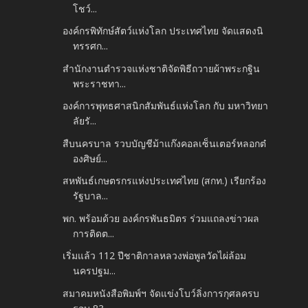
โชว์...
องค์กรพิทักษ์สัตว์แห่งโลก ประเทศไทย จัดแสดงนิ
ทรรศก...
สำนักงานตำรวจแห่งชาติจัดพิธีถวายผ้าพระกฐิน
พระราชทา...
องค์การพุทธศาสนิกสัมพันธ์แห่งโลก กับ มหาวิทยา
ลัยรั...
สืบนครบาล รวบบัญชีม้าแก๊งคอลเซ็นเตอร์หลอกต๋
องศิษย์...
สหพันธ์เกษตรกรแห่งประเทศไทย (สกท.) เรียกร้อง
รัฐบาล...
พก. พร้อมด้วย องค์กรพันธมิตร ร่วมแถลงข่าวผล
การติดต...
เริ่มแล้ว 112 ปีชาติกาลหลวงพ่อพูลวัดไผ่ล้อม
นครปฐม...
สมาคมหนังสือพิมพ์ฯ จัดแข่งโบว์ลิ่งการกุศลครบ