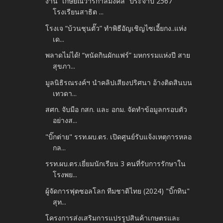
งาน “เกษียณวารกาลมงคล” ประจำปี 2567
โรงเรียนสาธิต ...
โรงเจ “บ้วนชุนตั๊ว” ทำพิธีอัญเชิญไซเอี้ยกง..แห่ง
เด...
พลาดไม่ได้! “หนัดกินผักแฟร์” มหกรรมแห่งปี สาย
สุขภา...
มูลนิธิรณรงค์ฯ นำคลิปเสียงปริศนา อ้างติดสินบน
เทวดา...
สศก. จับมือ กสก. และ อกม. จัดทำข้อมูลกรอบตัว
อย่างส...
"บิ๊กต่าย" รรท.ผบ.ตร. เปิดศูนย์รับแจ้งเหตุการหลอ
กล...
รรท.ผบ.ตร.เยี่ยมนักเรียน 3 คนที่รับการรักษาใน
โรงพย...
ผู้จัดการฟุตซอลโลก ทีมชาติไทย (2024) "บิ๊กทิน"
สุท...
โครงการส่งเสริมการแปรรูปสินค้าเกษตรและ