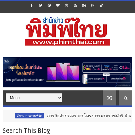
ภารกิจตำรวจจราจรโครงการพระราชดำริ นำส่งอวัยวะหัวใจ ดวง
คม-คุณภาพชีวิต
Search This Blog