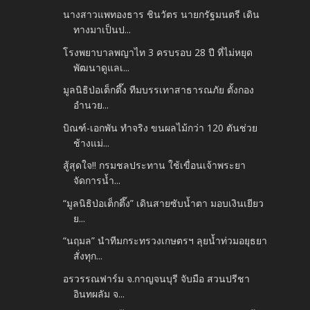
นางสาวแพทองธาร ชินวัตร นายกรัฐมนตรี เดิน
ทางมาเป็นป...
โรงพยาบาลพญาไท 3 ครบรอบ 28 ปี ที่ไม่หยุด
พัฒนาดูแลเ...
มูลนิธิป่อเต็กตึ๊ง ทีมบรรเทาสาธารณภัย ตั้งกอง
อำนวย...
บิณฑ์-เอกพัน ทำจริง ขนผลไม้กว่า 120 ตันช่วย
ช้างแม่...
สู้สุดใจ!! กรมชลประทาน ใช้เขื่อนเจ้าพระยา
จัดการน้ำ...
“มูลนิธิป่อเต็กตึ๊ง” เดินสายซับน้ำตา มอบเงินเยียว
ย...
“นฤมล” นำทีมกระทรวงเกษตรฯ ลุยน้ำท่วมอยุธยา
สั่งทุก...
อรวรรณฟาร์ม จ.กาญจนบุรี จับมือ สวนปรีชา
อินทผลัม จ...