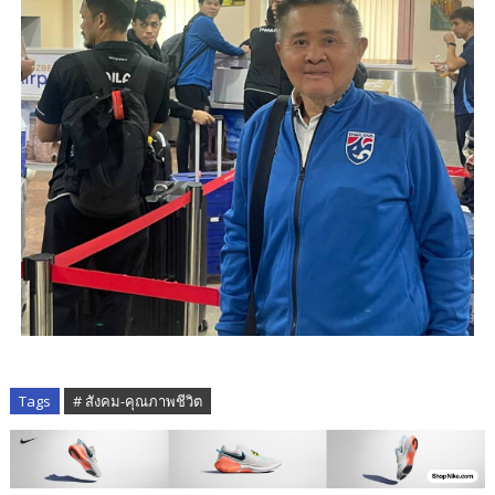
Tags
# สังคม-คุณภาพชีวิต