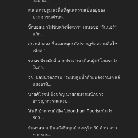
รอบ 83...
ส.ส.นครปฐม.ลงพื้นที่ดูแลความเป็นอยู่ของ
ประชาชนตำบล...
บิ๊กบอสเมาไม่ขับหวังพึ่งสภาฯ เสนอขอ "วันนอร์"
แก้ก...
สน.หลักสอง ชี้แจงเหตุกรณีปรากฏข้อความสื่อโซ
เซียล "...
รศ.ดร.พีระศักดิ์ ฉายประสาท เตือนผู้บริโภคระวัง
ในกา...
วช. มอบนวัตกรรม "ระบบสูบน้ำด้วยพลังงานเซลล์
แสงอาทิ...
นายศิโรจน์ มิ่งขวัญ นายกสมาคมนักข่าว
อาชญากรรมแห่งป...
‘สันติ ป่าหวาย’ เปิด ‘Udonthani Tourism’ กว่า
300 ...
จับคาสนามบินแก๊งจีนบุกบ้านหรูรีด 30 ล้าน สาว
ขายรถร...