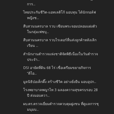
การ...
ไทยประกันชีวิต-แอทเลติโก้ มอบทุน ได้นักกอล์ฟ
หญิงช...
สืบสวนนครบาล รวบ เซียนพระจอมปลอมแฝงตัว
ในกลุ่มเฟซบุ...
สืบสวนนครบาล รวบไรเดอร์หื่นส่งลูกค้าหลังเลิก
เรียน ...
สำนักงานตำรวจแห่งชาติจัดพิธีเนื่องในวันตำรวจ
ประจำ...
DSI อายัดที่ดิน 68 ไร่ เชื่อเตรียมขยายกิจการ
“ดิไอ...
มูลนิธิป่อเต็กตึ๊ง สร้างชีวิต อย่างยั่งยืน มอบอุปก...
โรงพยาบาลพญาไท 3 ฉลองความสุขครบรอบ 28
ปี ส่งมอบควา...
ผบ.ตร.ตรวจเยี่ยมตำรวจควบคุมฝูงชน ที่ดูแลการชุ
มนุมบ...