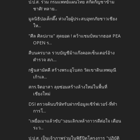
ป.ป.ส. ร่วม กรมแพทย์แผนไทย สกัดกัญชาข้าม
ชาติ! ทลาย...
มูลนิธิป่อเต็กตึ๊ง ห่วงใยผู้ประสบอุทกภัยชาวเชียง
ให...
"ศีล ศิลปงาม" สุดยอด ! คว้าแชมป์หมากฮอส PEA
OPEN ร...
สืบนครบาล รวบบัญชีม้าแก๊งคอลเซ็นเตอร์อ้าง
ตำรวจ สภ....
กฐินสามัคคี สร้างพระอุโบสถ วัดเขาดินเทพมุณี
เก้าเล...
สกร.จิตอาสา ลุยซ่อมสร้างล้างใหม่ในพื้นที่
เชียงใหม่
DSI ตรวจค้นบริษัทรับฝากข้อมูลเซิร์ฟเวอร์-ที่ทำ
การโ...
"เหยื่อเมาแล้วขับ"วอนเลิกเหล้าถาวรดีต่อใจ เตือน
ระว...
ป.ป.ส. เป็นเจ้าภาพร่วมในพิธีปิดโครงการ "ปฏิบัติ