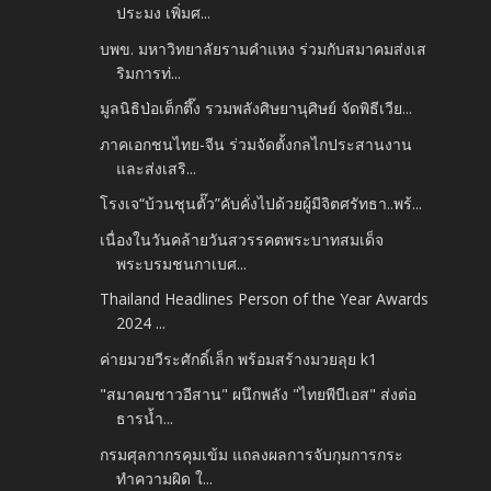
ประมง เพิ่มศ...
บพข. มหาวิทยาลัยรามคำแหง ร่วมกับสมาคมส่งเส
ริมการท่...
มูลนิธิป่อเต็กตึ๊ง รวมพลังศิษยานุศิษย์ จัดพิธีเวีย...
ภาคเอกชนไทย-จีน ร่วมจัดตั้งกลไกประสานงาน
และส่งเสริ...
โรงเจ“บ้วนชุนตั๊ว”คับคั่งไปด้วยผู้มีจิตศรัทธา..พร้...
เนื่องในวันคล้ายวันสวรรคตพระบาทสมเด็จ
พระบรมชนกาเบศ...
Thailand Headlines Person of the Year Awards
2024 ...
ค่ายมวยวีระศักดิ์เล็ก พร้อมสร้างมวยลุย k1
"สมาคมชาวอีสาน" ผนึกพลัง "ไทยพีบีเอส" ส่งต่อ
ธารน้ำ...
กรมศุลกากรคุมเข้ม แถลงผลการจับกุมการกระ
ทำความผิด ใ...