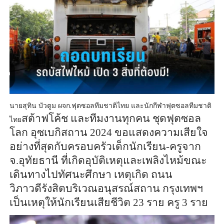
นายสุทิน บัวตูม ผจก.ฟุตซอลทีมชาติไทย และนักกีฬาฟุตซอลทีมชาติ
สต้าฟโค้ช และทีมงานทุกคน ชุดฟุต
ซอล
ไทย
โลก อุซเบกิสถาน 2024 ขอแสดง
ความเสียใจ
อย่างที่สุดกับครอบครัวเด็กนักเรียน-ครูจาก
จ.อุทัยธานี ที่เกิด
อุบัติเหตุและเพลิงไหม้ขณะ
เดินทางไป
ทัศนะศึกษา เหตุเกิด ถนน
วิภาวดีรังสิตบริเวณอนุสรณ์สถาน กรุงเทพฯ
เป็น
เหตุให้นักเรียนเสียชีวิต 23 ราย ครู 3
ราย