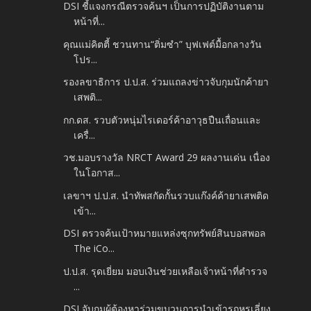
DSI ชี้แจงกรณีตรวจค้นฯ เป็นการปฏิบัติงานตาม
หน้าที่...
คุณแม่คิตตี้ ชวนทาน“ติ่มซำ” บุฟเฟต์มื้อกลางวัน
โปร...
รองลขาธิการ ป.ป.ส. ร่วมแถลงข่าวจับกุมนักค้ายา
เสพติ...
กก.ดส. รวบตัวหนุ่มไรเดอร์ค้าอาวุธปืนเถื่อนและ
เครื่...
วช.มอบรางวัล NRCT Award 29 ผลงานเด่น เนื่อง
ในโอกาส...
เลขาฯ ป.ป.ส. นำทัพสกัดกั้นรวบแก๊งค์ค้ายาเสพติด
เข้า...
DSI ตรวจค้นเป้าหมายแหล่งซุกทรัพย์สินบอสพอล
The iCo...
ป.ป.ส. รุดเยี่ยม มอบเงินช่วยเหลือเจ้าหน้าที่ตำรวจ
...
DSI จับกุมผู้ต้องหาร่วมขบวนการนำเข้ารถหรูเลี่ยง