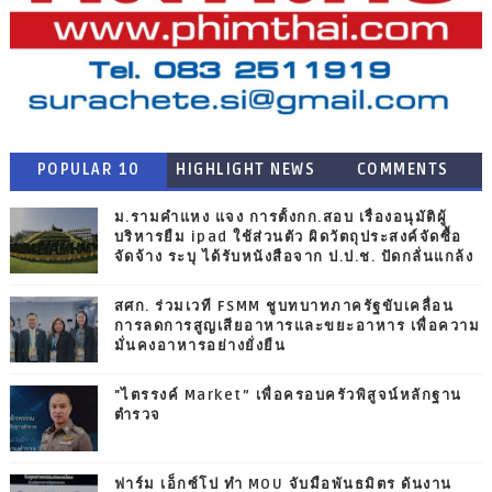
POPULAR 10
HIGHLIGHT NEWS
COMMENTS
ม.รามคำแหง แจง การตั้งกก.สอบ เรื่องอนุมัติผู้
บริหารยืม ipad ใช้ส่วนตัว ผิดวัตถุประสงค์จัดซื้อ
จัดจ้าง ระบุ ได้รับหนังสือจาก ป.ป.ช. ปัดกลั่นแกล้ง
สศก. ร่วมเวที FSMM ชูบทบาทภาครัฐขับเคลื่อน
การลดการสูญเสียอาหารและขยะอาหาร เพื่อความ
มั่นคงอาหารอย่างยั่งยืน
"ไตรรงค์ Market” เพื่อครอบครัวพิสูจน์หลักฐาน
ตำรวจ
ฟาร์ม เอ็กซ์โป ทำ MOU จับมือพันธมิตร ดันงาน