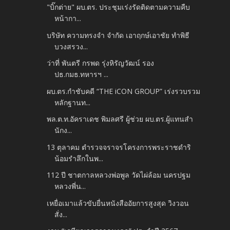
"บิ๊กต่าย" ผบ.ตร. ประชุมเร่งรัดติดตามความคืบ
หน้ากา...
บริษัท ความทรงจำ จำกัด เอาฤกษ์เอาชัย ทำพิธี
บวงสรวง...
ว่าที่ พันตรี กรพด รุ่งหิรัญวัฒน์ รอง
ปธ.กมธ.ทหารฯ ...
ผบ.ตร.กำชับคดี “THE iCON GROUP” เร่งรวบรวม
หลักฐานท...
พล.ต.ท.อัคราเดช พิมลศรี ผู้ช่วย ผบ.ตร.ผู้แทนสำ
นักง...
13 ตุลาคม ตำรวจจราจรโครงการพระราชดำริ
น้อมรำลึกในพ...
112 ปี ชาตกาลหลวงพ่อพูล วัดไผ่ล้อม นครปฐม
หลวงพี่น...
เหยื่อเมาแล้วขับยื่นหนังสืออัยการสูงสุด วิงวอน
สั่ง...