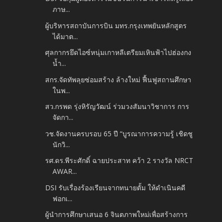
ภาษ...
ผู้บริหารสถาบันการบิน มทร.กรุงเทพยันหลักสูตร
ได้มาต...
ศุลกากรยึดไอซ์หนุ่มเกาหลีเตรียมเหินฟ้าไปฮ่องกง
น้ำ...
สกร.จัดทัพลุยซ่อมสร้าง ล้างใหม่ ฟื้นฟูสถานศึกษา
ในพ...
สว.กรพด รุ่งหิรัญวัฒน์ ร่วมวงสัมนาวิชาการ การ
จัดกา...
วช.จัดงานครบรอบ 65 ปี “บูรณาการความรู้ เชิดชู
นักวิ...
รศ.ดร.พีระศักดิ์ ฉายประสาท คว้า 2 รางวัล NRCT
AWAR...
DSI รับเรื่องร้องเรียนจากทนายตั้ม ให้ดำเนินคดี
ฟอกเ...
ผู้นำการศึกษาเสนอ 6 จินตภาพใหม่เพื่อสร้างการ