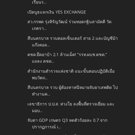
เรียนร...
เปิดบูธแลกเงิน YES EXCHANGE
สว.กรพด รุ่งหิรัญวัฒน์ ร่วมทอดกฐินสามัคคี วัด
เภตรา...
สืบนครบาล รวบคอลเซ็นเตอร์ สาย 2 และบัญชีม้า
แก๊งคอล...
ตชด.ยึดยาบ้า 2.1 ล้านเม็ด! “รรท.ผบช.ตชด.”
แถลง ตชด...
สำนักงานตำรวจแห่งชาติ แนะขั้นตอนปฏิบัติเมื่อ
พบวัตถ...
สืบนครบาล รวบ ผู้ต้องหาหนีหมายจับยาเสพติด ไป
ทำงานค...
เลขาธิการ ป.ป.ส. ห่วงใย ลงพื้นที่ตรวจเยี่ยม และ
มอบ...
จับตา GDP เกษตร Q3 หดตัวร้อยละ 0.7 จาก
ปรากฏการณ์ เ...