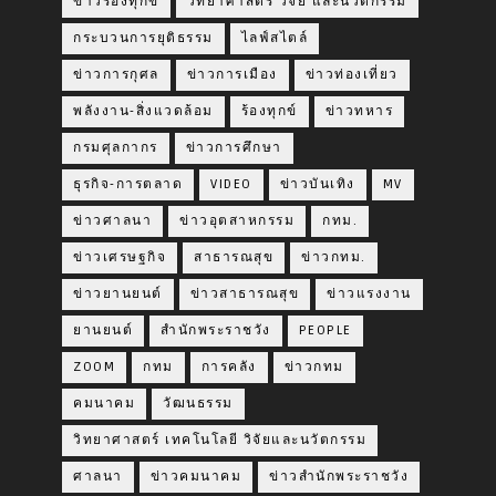
ข่าวร้องทุกข์
วิทยาศาสตร์ วิจัย และนวัตกรรม
กระบวนการยุติธรรม
ไลฟ์สไตล์
ข่าวการกุศล
ข่าวการเมือง
ข่าวท่องเที่ยว
พลังงาน-สิ่งแวดล้อม
ร้องทุกข์
ข่าวทหาร
กรมศุลกากร
ข่าวการศึกษา
ธุรกิจ-การตลาด
VIDEO
ข่าวบันเทิง
MV
ข่าวศาลนา
ข่าวอุตสาหกรรม
กทม.
ข่าวเศรษฐกิจ
สาธารณสุข
ข่าวกทม.
ข่าวยานยนต์
ข่าวสาธารณสุข
ข่าวแรงงาน
ยานยนต์
สำนักพระราชวัง
PEOPLE
ZOOM
กทม
การคลัง
ข่าวกทม
คมนาคม
วัฒนธรรม
วิทยาศาสตร์ เทคโนโลยี วิจัยและนวัตกรรม
ศาลนา
ข่าวคมนาคม
ข่าวสำนักพระราชวัง