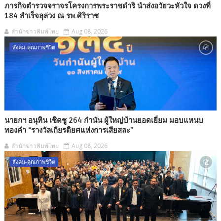
ภารกิจตำรวจจราจรโครงการพระราชดำริ นำส่งอวัยวะหัวใจ ดวงที่
184 สำเร็จลุล่วง ณ รพ.ศิริราช
สำนักข่าวพิมพ์ไทย
Aug 08, 2026
สังคม-คุณภาพชีวิต
นายกฯ อนุทิน เชิดชู 264 กำนัน ผู้ใหญ่บ้านยอดเยี่ยม มอบแหนบ
ทองคำ “รางวัลเกียรติยศแห่งการเสียสละ”
สำนักข่าวพิมพ์ไทย
Aug 08, 2026
สังคม-คุณภาพชีวิต