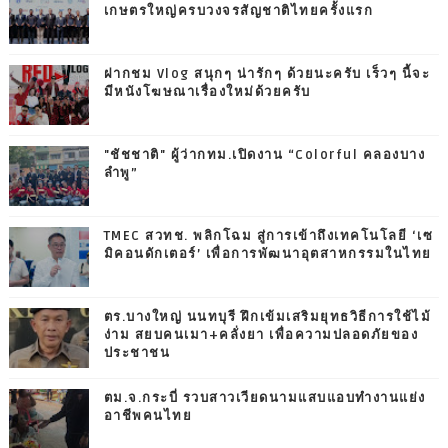
เกษตรใหญ่ครบวงจรสัญชาติไทยครั้งแรก
ฝากชม Vlog สนุกๆ น่ารักๆ ด้วยนะครับ เร็วๆ นี้จะ
มีหนังโฆษณาเรื่องใหม่ด้วยครับ
"ชัชชาติ" ผู้ว่ากทม.เปิดงาน “Colorful คลองบาง
ลำพู”
TMEC สวทช. พลิกโฉม สู่การเข้าถึงเทคโนโลยี ‘เซ
มิคอนดักเตอร์’ เพื่อการพัฒนาอุตสาหกรรมในไทย
ตร.บางใหญ่ นนทบุรี ฝึกเข้มเสริมยุทธวิธีการใช้ไม้
ง่าม สยบคนเมา+คลั่งยา เพื่อความปลอดภัยของ
ประชาชน
ตม.จ.กระบี่ รวบสาวเวียดนามแสบแอบทำงานแย่ง
อาชีพคนไทย