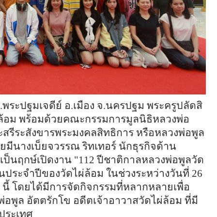
อม ต.พระปฐมเจดีย์ อ.เมือง จ.นครปฐม พระครูปลัดสิ
ผ่ล้อม พร้อมด้วยคณะกรรมการมูลนิธิหลวงพ่อ
ระสรีระสังขารพระมงคลสิทธิการ หรือหลวงพ่อพูล
ยมีนางเบ็ยจวรรณ ริทเทอร์ นักธุรกิจด้าน
ือเป็นฤกษ์เปิดงาน "112 ปีชาติกาลหลวงพ่อพูลวัด
านประจำปีของวัดไผ่ล้อม ในช่วงระหว่างวันที่ 26
 นี้ โดยได้มีการจัดกิจกรรมที่หลากหลายเพื่อ
ล อัตตรักโข อดีตเจ้าอาวาสวัดไผ่ล้อม ที่มี
างประเทศ