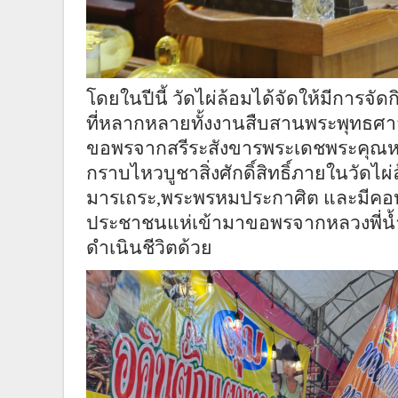
โดยในปีนี้ วัดไผ่ล้อมได้จัดให้มีการจัด
ที่หลากหลายทั้งงานสืบสานพระพุทธศา
ขอพรจากสรีระสังขารพระเดชพระคุณหลว
กราบไหวบูชาสิ่งศักดิ์สิทธิ์ภายในวัด
มารเถระ,พระพรหมประกาศิต และมีคอห
ประชาชนแห่เข้ามาขอพรจากหลวงพี่น้ำฝ
ดำเนินชีวิตด้วย