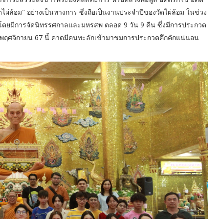
ดไผ่ล้อม" อย่างเป็นทางการ ซึ่งถือเป็นงานประจำปีของวัดไผ่ล้อม ในช่วง
 นี้โดยมีการจัดนิทรรศกาลและมหรสพ ตลอด 9 วัน 9 คืน ซึ่งมีการประกวด
-3 พฤศจิกายน 67 นี้ คาดมีคนทะลักเข้ามาชมการประกวดคึกคักแน่นอน