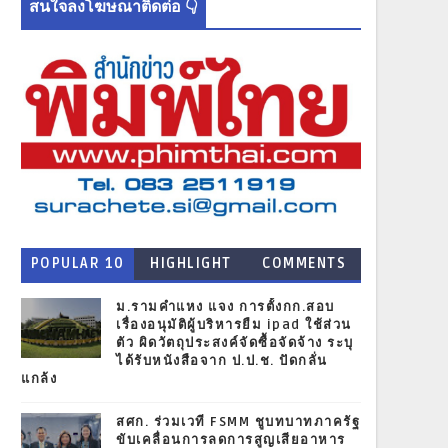
สนใจลงโฆษณาติดต่อ 👇
POPULAR 10
HIGHLIGHT
COMMENTS
NEWS
ม.รามคำแหง แจง การตั้งกก.สอบ
เรื่องอนุมัติผู้บริหารยืม ipad ใช้ส่วน
ตัว ผิดวัตถุประสงค์จัดซื้อจัดจ้าง ระบุ
ได้รับหนังสือจาก ป.ป.ช. ปัดกลั่น
แกล้ง
สศก. ร่วมเวที FSMM ชูบทบาทภาครัฐ
ขับเคลื่อนการลดการสูญเสียอาหาร