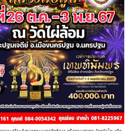
สักการะสรีระสังขารพระมงคลสิทธิการ หรือหลวงพ่อพูล อัตตรักโข อดีต