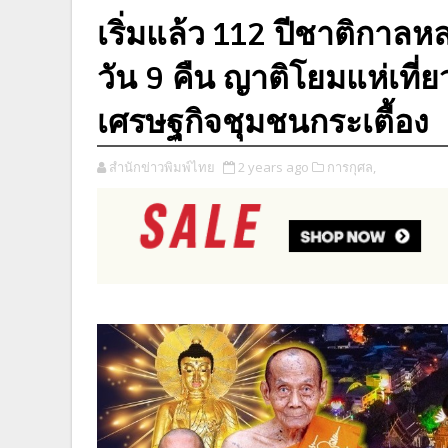
เริ่มแล้ว 112 ปีชาติกาลห
วัน 9 คืน ญาติโยมแห่เที่
เศรษฐกิจชุมชนกระเตื้อง
สำนักข่าวพิมพ์ไทย
2 years ago
การกุศล,