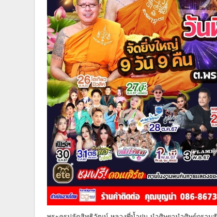
พระครูปลัดสิทธิวัฒน์ หลวงพี่น้ำฝน นำศิษยานำศิษย์กราบ