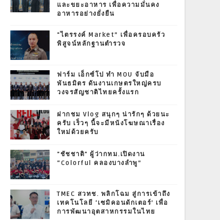
และขยะอาหาร เพื่อความมั่นคง
อาหารอย่างยั่งยืน
"ไตรรงค์ Market” เพื่อครอบครัว
พิสูจน์หลักฐานตำรวจ
ฟาร์ม เอ็กซ์โป ทำ MOU จับมือ
พันธมิตร ดันงานเกษตรใหญ่ครบ
วงจรสัญชาติไทยครั้งแรก
ฝากชม Vlog สนุกๆ น่ารักๆ ด้วยนะ
ครับ เร็วๆ นี้จะมีหนังโฆษณาเรื่อง
ใหม่ด้วยครับ
"ชัชชาติ" ผู้ว่ากทม.เปิดงาน
“Colorful คลองบางลำพู”
TMEC สวทช. พลิกโฉม สู่การเข้าถึง
เทคโนโลยี ‘เซมิคอนดักเตอร์’ เพื่อ
การพัฒนาอุตสาหกรรมในไทย