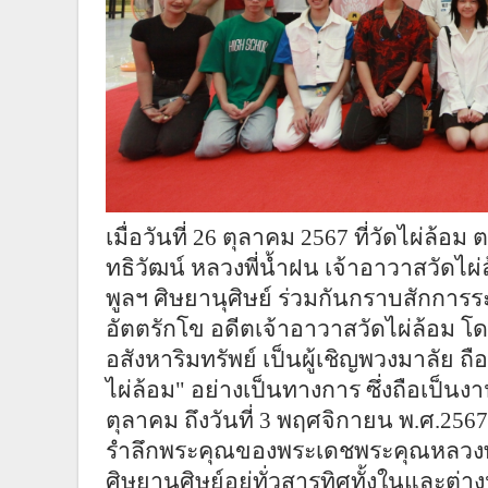
เมื่อวันที่ 26 ตุลาคม 2567 ที่วัดไผ่ล้
ทธิวัฒน์ หลวงพี่น้ำฝน เจ้าอาวาสวัดไ
พูลฯ ศิษยานุศิษย์ ร่วมกันกราบสักการ
อัตตรักโข อดีตเจ้าอาวาสวัดไผ่ล้อม โด
อสังหาริมทรัพย์ เป็นผู้เชิญพวงมาลัย ถ
ไผ่ล้อม" อย่างเป็นทางการ ซึ่งถือเป็นง
ตุลาคม ถึงวันที่ 3 พฤศจิกายน พ.ศ.2567
รำลึกพระคุณของพระเดชพระคุณหลวงพ่อพู
ศิษยานุศิษย์อยู่ทั่วสารทิศทั้งในและต่