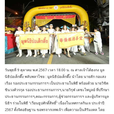
วันพุธที่ 9 ตุลาคม พ.ศ.2567 เวลา 18.00 น. ณ ศาลเจ้าไต้ฮงกง มูล
นิธิป่อเต็กตึ๊ง พลับพลาไชย : มูลนิธิป่อเต็กตึ๊ง นำโดย นายสัก กอแสง
เรือง รองประธานกรรมการฯ เป็นประธานในพิธี พร้อมด้วย นายวิชิต
ชินวงศ์วรกุล รองประธานกรรมการฯ,นายวิรุฬ เตชะไพบูลย์ ที่ปรึกษา
ประธานกรรมการฯ,คณะกรรมการ,ผู้ช่วยกรรมการฯ และผู้บริหารมูล
นิธิฯ ร่วมในพิธี “เวียนธูปศักดิ์สิทธิ์” เนื่องในเทศกาลกินเจ ประจำปี
2567 ตั้งจิตอธิษฐาน ขอพรจากเทพเจ้า เพื่อความเป็นสิริมงคล โดย