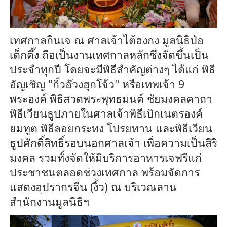
เทศกาลกินเจ ณ ศาลเจ้าไต้ฮงกง มูลนิธิป่อ
เต็กตึ๊ง ถือเป็นงานเทศกาลหลักซึ่งจัดขึ้นเป็น
ประจำทุกปี โดยจะมีพิธีสำคัญต่างๆ ได้แก่ พิธี
อัญเชิญ "กิ้วอ๊วงฮุกโจ้ว" หรือเทพเจ้า 9
พระองค์ พิธีสวดพระพุทธมนต์ ชัยมงคลคาถา
พิธีเวียนธูปภายในศาลเจ้าพิธีเบิกเนตรองค์
ยมทูต พิธีลอยกระทง โปรยทาน และพิธีเวียน
ธูปศักดิ์สิทธิ์รอบนอกศาลเจ้า เพื่อความเป็นสิริ
มงคล รวมทั้งจัดให้มีบริการอาหารเจฟรีแก่
ประชาชนตลอดช่วงเทศกาล พร้อมจัดการ
แสดงอุปรากรจีน (งิ้ว) ณ บริเวณลาน
สำนักงานมูลนิธิฯ