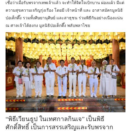
เชื่อว่าเมื่อรับพรจากเทพเจ้าแล้ว จะทำให้จิตใจเบิกบาน ผ่องแผ้ว มีแต่
ความสุขความเจริญรุ่งเรือง โดยมี เจ้าหน้าที่ และ อาสาสมัครมูลนิธิ
ป่อเต็กตึ๊ง รวมทั้งศิษยานุศิษย์ และสาธุชน ร่วมพิธีกันอย่างเนืองแน่น
ณ ศาลเจ้าไต้ฮงกง มูลนิธิป่อเต็กตึ๊ง พลับพลาไชย
“พิธีเวียนธูป ในเทศกาลกินเจ” เป็นพิธี
ศักดิ์สิทธิ์ เป็นการสรรเสริญและรับพรจาก