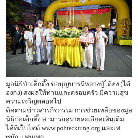
มูลนิธิป่อเต็กตึ๊ง ขอบุญบารมีหลวงปู่ไต้ฮง (ไต้
ฮงกง) ส่งผลให้ท่านและครอบครัว มีความสุข
ความเจริญตลอดไป
ติดตามข่าวสารกิจกรรม การช่วยเหลือของมูล
นิธิป่อเต็กตึ๊ง สามารถดูรายละเอียดเพิ่มเติม
ได้ที่เว็บไซต์ www.pohtecktung.org และเฟ
ซบุ๊ก แฟนเพจ