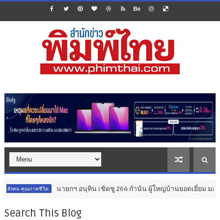
กฯ อนุทิน เชิดชู 264 กำนัน ผู้ใหญ่บ้านยอดเยี่ยม มอบแหนบทองคำ “รางวัลเ
Search This Blog