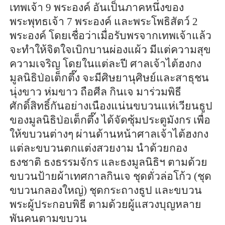
เทพเจ้า 9 พระองค์ อันเป็นภาคหนึ่งของ
พระพุทธเจ้า 7 พระองค์ และพระโพธิสัตว์ 2
พระองค์ โดยเชื่อว่าเมื่อรับพรจากเทพเจ้าแล้ว
จะทำให้จิตใจเบิกบานผ่องแผ้ว มีแต่ความสุข
ความเจริญ โดยในแต่ละปี ศาลเจ้าไต้ฮงกง
มูลนิธิป่อเต็กตึ๊ง จะมีศิษยานุศิษย์และสาธุชน
นุ่งขาว ห่มขาว ถือศีล กินเจ มาร่วมพิธี
ศักดิ์สิทธิ์กันอย่างเนืองแน่นขบวนแห่เวียนธูป
ของมูลนิธิป่อเต็กตึ๊ง ได้จัดซุ้มประตูมังกร เพื่อ
ให้ขบวนต่างๆ ผ่านด้านหน้าศาลเจ้าไต้ฮงกง
แต่ละขบวนตกแต่งสวยงาม นำด้วยกอง
ธงชาติ ธงธรรมจักร และธงมูลนิธิฯ ตามด้วย
ขบวนป้ายผ้าเทศกาลกินเจ ชุดตั่วล่อโก้ว (ชุด
ขบวนกลองใหญ่) ชุดกระถางธูป และขบวน
พระผู้ประกอบพิธี ตามด้วยผู้แสวงบุญหลาย
พันคนตามขบวน