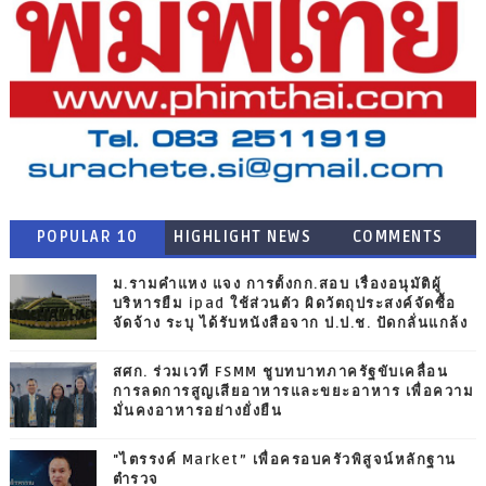
POPULAR 10
HIGHLIGHT NEWS
COMMENTS
ม.รามคำแหง แจง การตั้งกก.สอบ เรื่องอนุมัติผู้
บริหารยืม ipad ใช้ส่วนตัว ผิดวัตถุประสงค์จัดซื้อ
จัดจ้าง ระบุ ได้รับหนังสือจาก ป.ป.ช. ปัดกลั่นแกล้ง
สศก. ร่วมเวที FSMM ชูบทบาทภาครัฐขับเคลื่อน
การลดการสูญเสียอาหารและขยะอาหาร เพื่อความ
มั่นคงอาหารอย่างยั่งยืน
"ไตรรงค์ Market” เพื่อครอบครัวพิสูจน์หลักฐาน
ตำรวจ