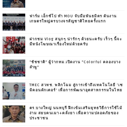
ฟาร์ม เอ็กซ์โป ทำ MOU จับมือพันธมิตร ดันงาน
เกษตรใหญ่ครบวงจรสัญชาติไทยครั้งแรก
ฝากชม Vlog สนุกๆ น่ารักๆ ด้วยนะครับ เร็วๆ นี้จะ
มีหนังโฆษณาเรื่องใหม่ด้วยครับ
"ชัชชาติ" ผู้ว่ากทม.เปิดงาน “Colorful คลองบาง
ลำพู”
TMEC สวทช. พลิกโฉม สู่การเข้าถึงเทคโนโลยี ‘เซ
มิคอนดักเตอร์’ เพื่อการพัฒนาอุตสาหกรรมในไทย
ตร.บางใหญ่ นนทบุรี ฝึกเข้มเสริมยุทธวิธีการใช้ไม้
ง่าม สยบคนเมา+คลั่งยา เพื่อความปลอดภัยของ
ประชาชน