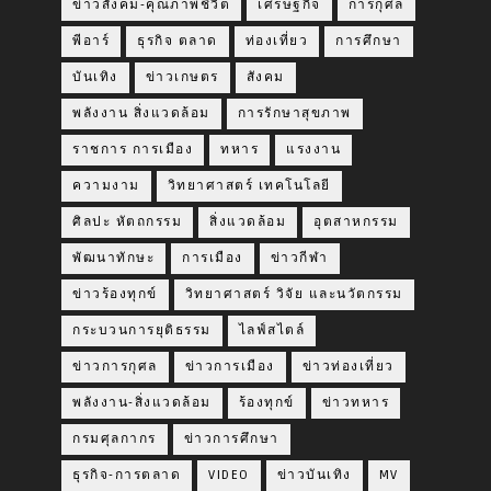
ข่าวสังคม-คุณภาพชีวิต
เศรษฐกิจ
การกุศล
พีอาร์
ธุรกิจ ตลาด
ท่องเที่ยว
การศึกษา
บันเทิง
ข่าวเกษตร
สังคม
พลังงาน สิ่งแวดล้อม
การรักษาสุขภาพ
ราชการ การเมือง
ทหาร
แรงงาน
ความงาม
วิทยาศาสตร์ เทคโนโลยี
ศิลปะ หัตถกรรม
สิ่งแวดล้อม
อุตสาหกรรม
พัฒนาทักษะ
การเมือง
ข่าวกีฬา
ข่าวร้องทุกข์
วิทยาศาสตร์ วิจัย และนวัตกรรม
กระบวนการยุติธรรม
ไลฟ์สไตล์
ข่าวการกุศล
ข่าวการเมือง
ข่าวท่องเที่ยว
พลังงาน-สิ่งแวดล้อม
ร้องทุกข์
ข่าวทหาร
กรมศุลกากร
ข่าวการศึกษา
ธุรกิจ-การตลาด
VIDEO
ข่าวบันเทิง
MV