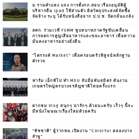
ม.รามคำแหง แจง การตั้งกก.สอบ เรื่องอนุมัติผู้
บริหารยืม ipad ใช้ส่วนตัว ผิดวัตถุประสงค์จัดซื้อ
จัดจ้าง ระบุ ได้รับหนังสือจาก ป.ป.ช. ปัดกลั่นแกล้ง
สศก. ร่วมเวที FSMM ชูบทบาทภาครัฐขับเคลื่อน
การลดการสูญเสียอาหารและขยะอาหาร เพื่อความ
มั่นคงอาหารอย่างยั่งยืน
"ไตรรงค์ Market” เพื่อครอบครัวพิสูจน์หลักฐาน
ตำรวจ
ฟาร์ม เอ็กซ์โป ทำ MOU จับมือพันธมิตร ดันงาน
เกษตรใหญ่ครบวงจรสัญชาติไทยครั้งแรก
ฝากชม Vlog สนุกๆ น่ารักๆ ด้วยนะครับ เร็วๆ นี้จะ
มีหนังโฆษณาเรื่องใหม่ด้วยครับ
"ชัชชาติ" ผู้ว่ากทม.เปิดงาน “Colorful คลองบาง
ลำพู”