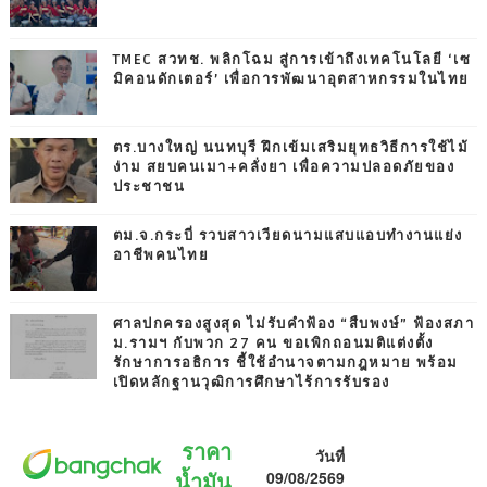
TMEC สวทช. พลิกโฉม สู่การเข้าถึงเทคโนโลยี ‘เซ
มิคอนดักเตอร์’ เพื่อการพัฒนาอุตสาหกรรมในไทย
ตร.บางใหญ่ นนทบุรี ฝึกเข้มเสริมยุทธวิธีการใช้ไม้
ง่าม สยบคนเมา+คลั่งยา เพื่อความปลอดภัยของ
ประชาชน
ตม.จ.กระบี่ รวบสาวเวียดนามแสบแอบทำงานแย่ง
อาชีพคนไทย
ศาลปกครองสูงสุด ไม่รับคำฟ้อง “สืบพงษ์” ฟ้องสภา
ม.รามฯ กับพวก 27 คน ขอเพิกถอนมติแต่งตั้ง
รักษาการอธิการ ชี้ใช้อำนาจตามกฎหมาย พร้อม
เปิดหลักฐานวุฒิการศึกษาไร้การรับรอง