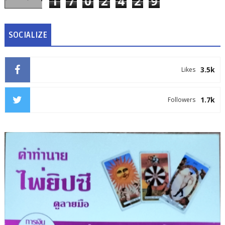
1
7
0
2
4
2
9
SOCIALIZE
3.5k
Likes
1.7k
Followers