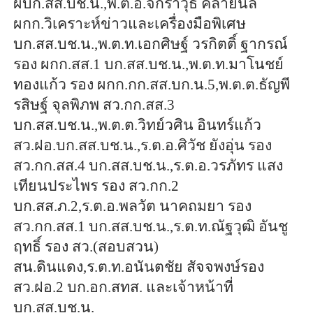
ผบก.สส.บช.น.,พ.ต.อ.จักราวุธ คล้ายนิล
ผกก.วิเคราะห์ข่าวและเครื่องมือพิเศษ
บก.สส.บช.น.,พ.ต.ท.เอกศิษฐ์ วรกิตติ์ ฐากรณ์
รอง ผกก.สส.1 บก.สส.บช.น.,พ.ต.ท.มาโนชย์
ทองแก้ว รอง ผกก.กก.สส.บก.น.5,พ.ต.ต.ธัญพี
รสิษฐ์ จุลพิภพ สว.กก.สส.3
บก.สส.บช.น.,พ.ต.ต.วิทย์วศิน อินทร์แก้ว
สว.ฝอ.บก.สส.บช.น.,ร.ต.อ.ศิวัช ยังอุ่น รอง
สว.กก.สส.4 บก.สส.บช.น.,ร.ต.อ.วรภัทร แสง
เทียนประไพร รอง สว.กก.2
บก.สส.ภ.2,ร.ต.อ.พลวัต นาคถมยา รอง
สว.กก.สส.1 บก.สส.บช.น.,ร.ต.ท.ณัฐวุฒิ อันชู
ฤทธิ์ รอง สว.(สอบสวน)
สน.ดินแดง,ร.ต.ท.อนันตชัย สัจจพงษ์รอง
สว.ฝอ.2 บก.อก.สทส. และเจ้าหน้าที่
บก.สส.บช.น.