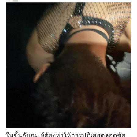
ในชั้นจับกุม ผู้ต้องหาให้การปฏิเสธตลอดข้อ