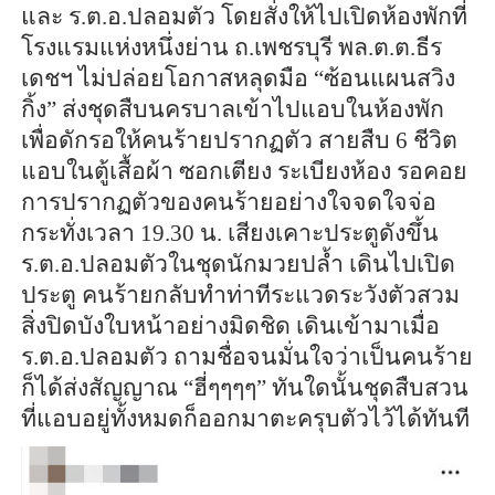
และ ร.ต.อ.ปลอมตัว โดยสั่งให้ไปเปิดห้องพักที่
โรงแรมแห่งหนึ่งย่าน ถ.เพชรบุรี พล.ต.ต.ธีร
เดชฯ ไม่ปล่อยโอกาสหลุดมือ “ซ้อนแผนสวิง
กิ้ง” ส่งชุดสืบนครบาลเข้าไปแอบในห้องพัก
เพื่อดักรอให้คนร้ายปรากฏตัว สายสืบ 6 ชีวิต
แอบในตู้เสื้อผ้า ซอกเตียง ระเบียงห้อง รอคอย
การปรากฏตัวของคนร้ายอย่างใจจดใจจ่อ
กระทั่งเวลา 19.30 น. เสียงเคาะประตูดังขึ้น
ร.ต.อ.ปลอมตัวในชุดนักมวยปล้ำ เดินไปเปิด
ประตู คนร้ายกลับทำท่าทีระแวดระวังตัวสวม
สิ่งปิดบังใบหน้าอย่างมิดชิด เดินเข้ามาเมื่อ
ร.ต.อ.ปลอมตัว ถามชื่อจนมั่นใจว่าเป็นคนร้าย
ก็ได้ส่งสัญญาณ “ฮี่ๆๆๆๆ” ทันใดนั้นชุดสืบสวน
ที่แอบอยู่ทั้งหมดก็ออกมาตะครุบตัวไว้ได้ทันที