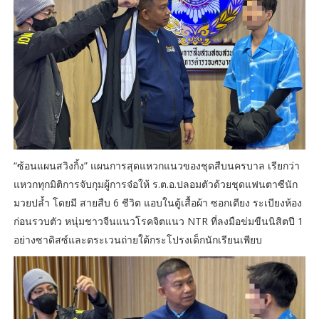
“ซ้อนแผนสวิงกิ้ง” แผนการสุดแหวกแนวของชุดสืบนครบาล เรียกว่า
แหวกทุกมิติการจับกุมผู้การจ๋อให้ ร.ต.อ.ปลอมตัวด้วยชุดแฟนตาซีนัก
มวยปล้ำ โดยมี สายสืบ 6 ชีวิต แอบในตู้เสื้อผ้า ซอกเตียง ระเบียงห้อง
ก่อนรวบตัว หนุ่มชาวจีนแนวโรคจิตแนว NTR ที่ลงมือข่มขืนนิสิตปี 1
อย่างซาดิสซ์และตระเวนถ่ายใต้กระโปรงเด็กนักเรียนเพียบ