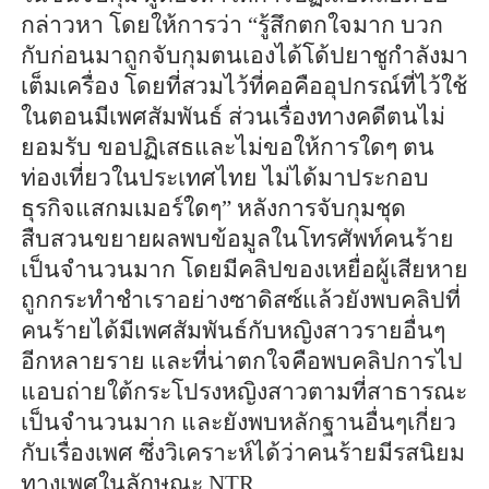
กล่าวหา โดยให้การว่า “รู้สึกตกใจมาก บวก
กับก่อนมาถูกจับกุมตนเองได้โด้ปยาชูกำลังมา
เต็มเครื่อง โดยที่สวมไว้ที่คอคืออุปกรณ์ที่ไว้ใช้
ในตอนมีเพศสัมพันธ์ ส่วนเรื่องทางคดีตนไม่
ยอมรับ ขอปฏิเสธและไม่ขอให้การใดๆ ตน
ท่องเที่ยวในประเทศไทย ไม่ได้มาประกอบ
ธุรกิจแสกมเมอร์ใดๆ”
หลังการจับกุมชุด
สืบสวนขยายผลพบข้อมูลในโทรศัพท์คนร้าย
เป็นจำนวนมาก โดยมีคลิปของเหยื่อผู้เสียหาย
ถูกกระทำชำเราอย่างซาดิสซ์แล้วยังพบคลิปที่
คนร้ายได้มีเพศสัมพันธ์กับหญิงสาวรายอื่นๆ
อีกหลายราย และที่น่าตกใจคือพบคลิปการไป
แอบถ่ายใต้กระโปรงหญิงสาวตามที่สาธารณะ
เป็นจำนวนมาก และยังพบหลักฐานอื่นๆเกี่ยว
กับเรื่องเพศ ซึ่งวิเคราะห์ได้ว่าคนร้ายมีรสนิยม
ทางเพศในลักษณะ NTR