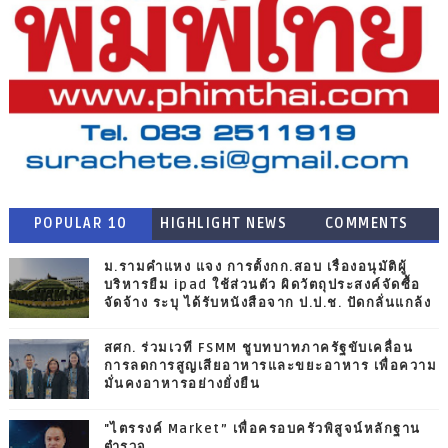
POPULAR 10
HIGHLIGHT NEWS
COMMENTS
ม.รามคำแหง แจง การตั้งกก.สอบ เรื่องอนุมัติผู้
บริหารยืม ipad ใช้ส่วนตัว ผิดวัตถุประสงค์จัดซื้อ
จัดจ้าง ระบุ ได้รับหนังสือจาก ป.ป.ช. ปัดกลั่นแกล้ง
สศก. ร่วมเวที FSMM ชูบทบาทภาครัฐขับเคลื่อน
การลดการสูญเสียอาหารและขยะอาหาร เพื่อความ
มั่นคงอาหารอย่างยั่งยืน
"ไตรรงค์ Market” เพื่อครอบครัวพิสูจน์หลักฐาน
ตำรวจ