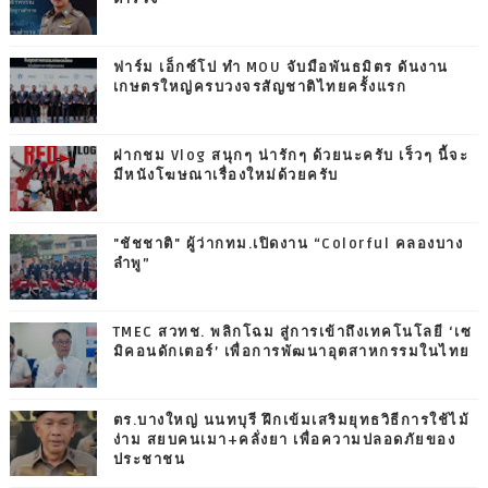
ฟาร์ม เอ็กซ์โป ทำ MOU จับมือพันธมิตร ดันงาน
เกษตรใหญ่ครบวงจรสัญชาติไทยครั้งแรก
ฝากชม Vlog สนุกๆ น่ารักๆ ด้วยนะครับ เร็วๆ นี้จะ
มีหนังโฆษณาเรื่องใหม่ด้วยครับ
"ชัชชาติ" ผู้ว่ากทม.เปิดงาน “Colorful คลองบาง
ลำพู”
TMEC สวทช. พลิกโฉม สู่การเข้าถึงเทคโนโลยี ‘เซ
มิคอนดักเตอร์’ เพื่อการพัฒนาอุตสาหกรรมในไทย
ตร.บางใหญ่ นนทบุรี ฝึกเข้มเสริมยุทธวิธีการใช้ไม้
ง่าม สยบคนเมา+คลั่งยา เพื่อความปลอดภัยของ
ประชาชน