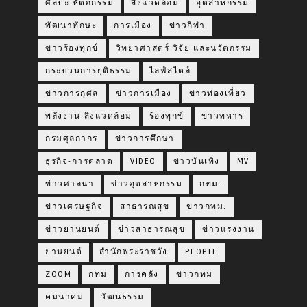
ศิลปะ หัตถกรรม
สิ่งแวดล้อม
อุตสาหกรรม
พัฒนาทักษะ
การเมือง
ข่าวกีฬา
ข่าวร้องทุกข์
วิทยาศาสตร์ วิจัย และนวัตกรรม
กระบวนการยุติธรรม
ไลฟ์สไตล์
ข่าวการกุศล
ข่าวการเมือง
ข่าวท่องเที่ยว
พลังงาน-สิ่งแวดล้อม
ร้องทุกข์
ข่าวทหาร
กรมศุลกากร
ข่าวการศึกษา
ธุรกิจ-การตลาด
VIDEO
ข่าวบันเทิง
MV
ข่าวศาลนา
ข่าวอุตสาหกรรม
กทม.
ข่าวเศรษฐกิจ
สาธารณสุข
ข่าวกทม.
ข่าวยานยนต์
ข่าวสาธารณสุข
ข่าวแรงงาน
ยานยนต์
สำนักพระราชวัง
PEOPLE
ZOOM
กทม
การคลัง
ข่าวกทม
คมนาคม
วัฒนธรรม