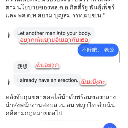
ตามนโยบายของพล.ต.อ.กิตติ์รัฐ พันธุ์เพ็ชร์
และ พล.ต.ท.สยาม บุญสม รรท.ผบช.น.”
หลังจับกุมขยายผลได้นำตัวพร้อมของกลาง
นำส่งพนักงานสอบสวน สน.พญาไท ดำเนิน
คดีตามกฎหมายต่อไป