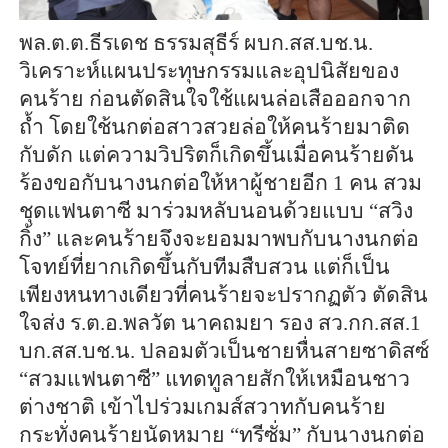
พล.ต.ต.ธีรเดช ธรรมสุธีร์ ผบก.สส.บช.น.
วิเคราะห์แผนประทุษกรรมและอุปนิสัยของ
คนร้าย ก่อนตัดสินใจใช้แผนล่อเสือออกจาก
ถ้ำ โดยใช้นกต่อสาวสวยล่อให้คนร้ายมาติด
กับดัก แต่ความวิปริตก็เกิดขึ้นเมื่อคนร้ายดัน
ร้องขอกับนางนกต่อให้หาผู้ชายอีก 1 คน สวม
ชุดแฟนตาซี มาร่วมหลับนอนด้วยแบบ “สวิง
กิ้ง” และคนร้ายจึงจะยอมมาพบกับนางนกต่อ
โจทย์ที่ยากเกิดขึ้นกับทีมสืบสวน แต่ก็เป็น
เพียงหนทางเดียวที่คนร้ายจะปรากฏตัว ตัดสิน
ใจส่ง ร.ต.อ.พลวัต นาคถมยา รอง สว.กก.สส.1
บก.สส.บช.น. ปลอมตัวเป็นชายหื่นสายซาดิสซ์
“สวมแฟนตาซี” แทดทูลายสักให้เหมือนชาว
ต่างชาติ เข้าไปร่วมเกมส์สวาทกับคนร้าย
กระทั่งคนร้ายนัดหมาย “ทรีซั่ม” กับนางนกต่อ