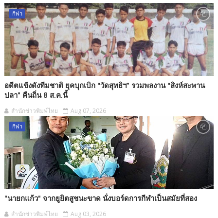
กีฬา
อดีตแข้งดังทีมชาติ ยุคบุกเบิก “วัดสุทธิฯ” รวมพลงาน “สิงห์สะพาน
ปลา” คืนถิ่น 8 ส.ค.นี้
สำนักข่าวพิมพ์ไทย
Aug 07, 2026
กีฬา
"นายกแก้ว" จากยูยิตสูชนะขาด นั่งบอร์ดการกีฬาเป็นสมัยที่สอง
สำนักข่าวพิมพ์ไทย
Aug 03, 2026