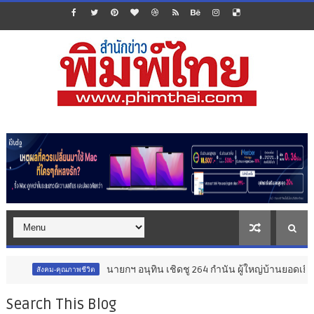
นายกฯ อนุทิน เชิดชู 264 กำนัน ผู้ใหญ่บ้านยอดเยี่ยม มอบแห
คม-คุณภาพชีวิต
Search This Blog