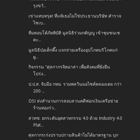
รุงขวั...
เข่าแทบทรุด! ที่แท้เธอไม่ใช่ประธานบริษัท ตำรวจ
ไซเบ...
ทีมตอบโต้ภัยพิบัติ มูลนิธิร่วมกตัญญู เข้าชุมชนเช
ตะ...
มูลนิธิป่อเต็กตึ๊ง แจกจ่ายเครื่องอุปโภคบริโภคแก่
ผู...
กิจกรรม "ศุลกากรจิตอาสา เพื่อสังคมที่ยั่งยืน
โปร่ง...
ป.ป.ส. จับมือ กทม. รวมพลวินมอไซด์คลองเตย กว่า
200 ...
DSI ส่งสำนวนการสอบสวนคดีฟอกเงินเครือข่าย
ร้านทองร่ว...
สวทช. ยกระดับอุตสาหกรรม 4.0 ด้วย Industry 4.0
Plat...
ศุลกากรเร่งปราบปรามสินค้าไม่ได้มาตรฐาน บุก