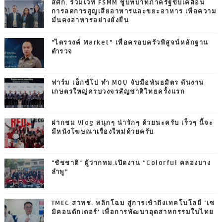
สศก. ร่วมเวที FSMM ชูบทบาทภาครัฐขับเคลื่อน
การลดการสูญเสียอาหารและขยะอาหาร เพื่อความ
มั่นคงอาหารอย่างยั่งยืน
"ไตรรงค์ Market” เพื่อครอบครัวพิสูจน์หลักฐาน
ตำรวจ
ฟาร์ม เอ็กซ์โป ทำ MOU จับมือพันธมิตร ดันงาน
เกษตรใหญ่ครบวงจรสัญชาติไทยครั้งแรก
ฝากชม Vlog สนุกๆ น่ารักๆ ด้วยนะครับ เร็วๆ นี้จะ
มีหนังโฆษณาเรื่องใหม่ด้วยครับ
"ชัชชาติ" ผู้ว่ากทม.เปิดงาน “Colorful คลองบาง
ลำพู”
TMEC สวทช. พลิกโฉม สู่การเข้าถึงเทคโนโลยี ‘เซ
มิคอนดักเตอร์’ เพื่อการพัฒนาอุตสาหกรรมในไทย