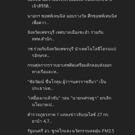
เจ้าสิริกิติ...
นายกฯ ซอฟท์เทนนิส มอบรางวัล ศึกซอฟท์เทนนิส
เพื่อควา...
จังหวัดเพชรบุรี เทศบาลเมืองชะอํา ร่วมกับ
ททท.สำนัก...
วช.ร่วมกับจังหวัดเพชรบุรี นำเทคโนโลยีโดรนแป
รอักษรส...
กรมศุลกากรรวบยาเสพติดเตรียมลักลอบส่งออก
ทางเรือและท...
"ชัยวัฒน์ ชื่นโกสุม ผู้ว่าฯนครราชสีมา" เป็น
ประธานท...
"เหยื่อเมาแล้วขับ" วอน "นายกเศรษฐา" ยกเลิก
นโยบายเป...
ตำรวจภูธรภาค 1 แถลงข่าวจับกุมไอซ์ 27 กก.
ยาบ้า 4,7...
รัฐมนตรี อว. ชูกลไกและนวัตกรรมลดฝุ่น PM2.5