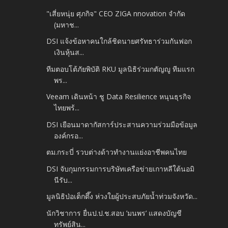
"เสี่ยหนุ่ย ศุภกิจ" CEO ZIGA nnovation จำกัด
(มหาช...
DSI แจ้งข้อหาคนใกล้ชิดนายศรัทธาร่วมกันฟอก
เงินหุ้นส...
ทีมตอบโต้ภัยพิบัติ RKU มูลนิธิร่วมกตัญญู ทีมแรก
พร...
Veeam เดินหน้า ชู Data Resilience หนุนธุรกิจ
ไทยพร้...
DSI เยือนมาดากัสการ์ประสานความร่วมมือข้อมูล
องค์กรอ...
ตม.กระบี่ รวบต่างด้าวทำงานแย่งอาชีพคนไทย
DSI จับกุมกรรมการบริษัทเครือข่ายเกาหลีใต้นอมิ
นีรับ...
มูลนิธิป่อเต็กตึ๊ง ห่วงใยผู้ประสบภัยน้ำท่วมจังหวัด...
นักวิชาการ ยื่นป.ป.ช.สอบ ’มนพร’ แสดงบัญชี
ทรัพย์สิน...