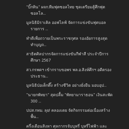
"บิ๊กทิน" ผจก.ทีมฟุตซอลไทย ชุดเตรียมสู้ศึกฟุต
ซอลโล...
มูลนิธิมิราเคิล ออฟไลฟ์ จัดการแข่งขันฟุตบอล
รายการ ...
ทำดีเพื่อถวายเป็นพระราชกุศล รองอัยการสูงสุด
ทำบุญถ...
สาธิตศิลปากรจัดการแข่งขันกีฬาสี ประจำปีการ
ศึกษา 2567
สว.กรพดฯ เข้ากราบขอพร พล.อ.สิงห์ศึกฯ อดีตรอง
ประธาน...
มูลนิธิป่อเต็กตึ๊ง สร้างชีวิต อย่างยั่งยืน มอบอุป...
"นายกพัทยา" สุดปลื้ม "พัทยามาราธอน" เงินสะพัด
300 ...
ปปส.กทม. ลุย! คลองเตย จัดกิจกรรมต่อเนื่องสร้าง
พื้น...
ครึ่งเดือนสิงหา ศุลกากรจับบุหรี่ บุหรี่ไฟฟ้า และ