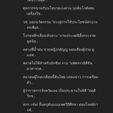
ศุลกากรขานรับนโยบายเร่งด่วน บุกค้นโกดังพบ
เครื่องใช...
วช. มอบนวัตกรรม “ยางสู่การใช้ประโยชน์ครบวง
จรเพื่อก...
โปรดหลีกเลี่ยงเส้นทาง “งานประเพณีทิ้งกระจาด
มูลนิธ...
หลวงพี่น้ำฝน ช่วยหญิงกตัญญู มอบเตียงผู้ป่วย ดู
แลพ่...
พลาดไม่ได้สำหรับนักชิม! งาน “มหัศจรรย์สีสัน
อาหารกล...
สมาคมผู้ไกล่เกลี่ยหนี้สินไทย แถลงข่าว การเตรียม
ตัว...
ผู้ว่าราชการจังหวัดเลย เป็นประธานในพิธี ”สดุดี
วีรช...
สกร. เข้ม! ปั้นครูต้นแบบเพศวิถีศึกษา ตอบโจทย์กา
รพั...