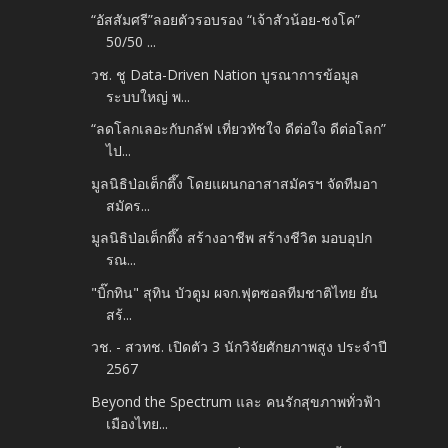
“อัสสัมศรี”ลอยตัวรอบรอง “เจ้าสัวน้อย-ชงโค”
50/50 ...
วช. ชู Data-Driven Nation บูรณาการข้อมูล
ระบบใหญ่ พ...
“ลดโลกเลอะกับกลัฟ เที่ยวทัชใจ ดีต่อใจ ดีต่อโลก”
ไป...
มูลนิธิป่อเต็กตึ๊ง โดยแผนกอาสาสมัครฯ จัดทีมอา
สมัคร...
มูลนิธิป่อเต็กตึ๊ง สร้างอาชีพ สร้างชีวิต มอบอุปก
รณ...
"บิ๊กทิน" สุทิน บัวตูม ผจก.ฟุตซอลทีมชาติไทย ยัน
สร้...
วช. - สวทช. เปิดตัว 3 นักวิจัยศักยภาพสูง ประจำปี
2567
Beyond the Spectrum และ คนรักสุขภาพทั่วฟ้า
เมืองไทย...