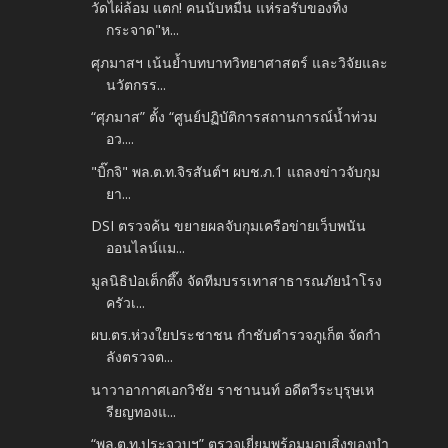
วัดไผ่ล้อม แตก! คนนับหมื่น แห่รอรับของทิ้ง
กระจาด"ห...
ศุภมาสฯ เน้นย้ำบทบาทวิทยาศาสตร์ และวิจัยและ
นวัตกรร...
“ศุภมาส” ตั้ง “ศูนย์ปฏิบัติการสถานการณ์น้ำท่วม
อว....
"บิ๊กจิ" พล.ต.ท.จิรสันต์ฯ ผบช.ภ.1 แถลงข่าวจับกุม
ยา...
DSI ตรวจค้น ขยายผลจับกุมเครือข่ายเว็บพนัน
ออนไลน์แม...
มูลนิธิป่อเต็กตึ๊ง จัดทีมบรรเทาสาธารณภัยนำโรง
ครัวเ...
ผบ.ตร.ห่วงใยประชาชน กำชับตำรวจภูเก็ต จัดกำ
ลังตรวจต...
นาวาอากาศเอกวิชัย ราชานนท์ อดีตวีระบุรุษเห
รียญทองแ...
“พล.ต.ท.ประจวบฯ” ตรวจเยี่ยมพร้อมมอบสิ่งของบำ