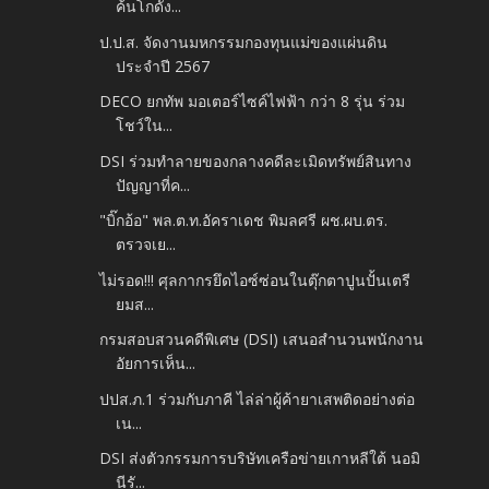
ค้นโกดัง...
ป.ป.ส. จัดงานมหกรรมกองทุนแม่ของแผ่นดิน
ประจำปี 2567
DECO ยกทัพ มอเตอร์ไซค์ไฟฟ้า กว่า 8 รุ่น ร่วม
โชว์ใน...
DSI ร่วมทำลายของกลางคดีละเมิดทรัพย์สินทาง
ปัญญาที่ค...
"บิ๊กอ้อ" พล.ต.ท.อัคราเดช พิมลศรี ผช.ผบ.ตร.
ตรวจเย...
ไม่รอด!!! ศุลกากรยึดไอซ์ซ่อนในตุ๊กตาปูนปั้นเตรี
ยมส...
กรมสอบสวนคดีพิเศษ (DSI) เสนอสำนวนพนักงาน
อัยการเห็น...
ปปส.ภ.1 ร่วมกับภาคี ไล่ล่าผู้ค้ายาเสพติดอย่างต่อ
เน...
DSI ส่งตัวกรรมการบริษัทเครือข่ายเกาหลีใต้ นอมิ
นีรั...