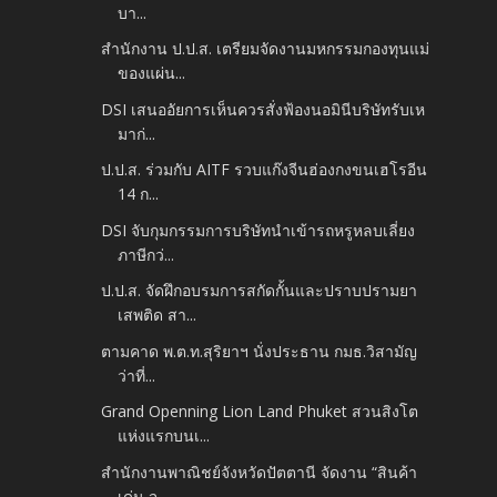
บา...
สำนักงาน ป.ป.ส. เตรียมจัดงานมหกรรมกองทุนแม่
ของแผ่น...
DSI เสนออัยการเห็นควรสั่งฟ้องนอมินีบริษัทรับเห
มาก่...
ป.ป.ส. ร่วมกับ AITF รวบแก๊งจีนฮ่องกงขนเฮโรอีน
14 ก...
DSI จับกุมกรรมการบริษัทนำเข้ารถหรูหลบเลี่ยง
ภาษีกว่...
ป.ป.ส. จัดฝึกอบรมการสกัดกั้นและปราบปรามยา
เสพติด สา...
ตามคาด พ.ต.ท.สุริยาฯ นั่งประธาน กมธ.วิสามัญ
ว่าที่...
Grand Openning Lion Land Phuket สวนสิงโต
แห่งแรกบนเ...
สำนักงานพาณิชย์จังหวัดปัตตานี จัดงาน “สินค้า
เด่น จ...