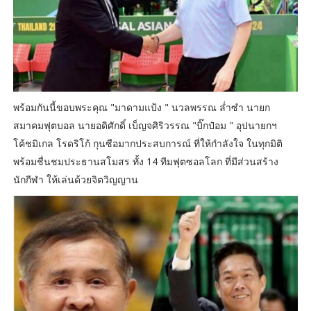
พร้อมกันนี้ขอบพระคุณ "มาดามแป้ง " นวลพรรณ ลํ่าซำ นายก
สมาคมฟุตบอล นายอดิศักดิ์ เบ็ญจศิริวรรณ "บิ๊กป๋อม " อุปนายกฯ
โค้ชมิเกล โรดริโก้ กุนซือมากประสบการณ์ ที่ให้กำลังใจ ในทุกมิติ
พร้อมชื่นชมประธานสโมสร ทั้ง 14 ทีมฟุตซอลโลก ที่มีส่วนสร้าง
นักกีฬา ให้เล่นด้วยจิตวิญญาน