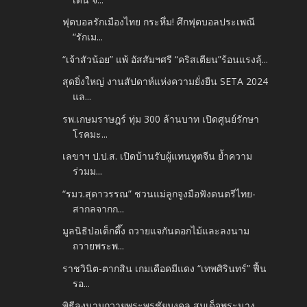
ฟุตบอลรักเมืองไทย กระหึ่ม! ศึกฟุตบอลประเพณี
“รักเม...
“เจ้าสัวน้อย” แพ้ อัสสัมฯศรี “คริสเตียน”ร้อนแรงลุ้...
สุดยิ่งใหญ่ งานสัปดาห์แห่งความยั่งยืน SETA 2024
แล...
รพ.เกษมราษฎร์ ทุ่ม 300 ล้านบาท เปิดศูนย์รักษา
โรคมะ...
เลขาฯ ป.ป.ส. เปิดบ้านรับผู้แทนทูตจีน ย้ำความ
ร่วมม...
“รมว.สุดาวรรณ” ชวนแม่ลูกจูงมือฟังดนตรีไทย-
สากลจากก...
มูลนิธิป่อเต็กตึ๊ง ถวายแจกันดอกไม้และลงนาม
ถวายพระพ...
ราชวินิต-ตากสิน เกมเดือดมีแดง “เทพศิรินทร์” ฟื้น
รอ...
พิธีลงนามถวายพระพรชัยมงคล สมเด็จพระนาง