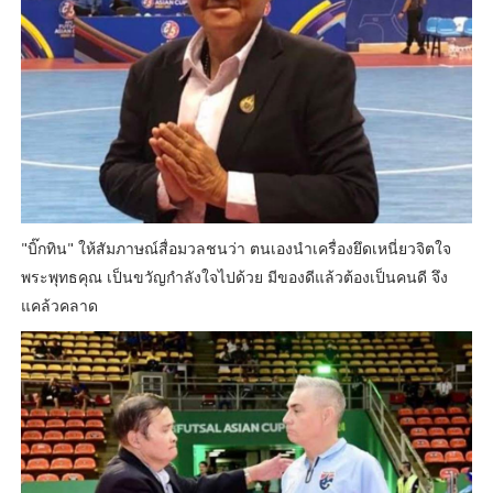
"บิ๊กทิน" ให้สัมภาษณ์สื่อมวลชนว่า ตนเองนำเครื่องยึดเหนี่ยวจิตใจ
พระพุทธคุณ เป็นขวัญกำลังใจไปด้วย มีของดีแล้วต้องเป็นคนดี จึง
แคล้วคลาด