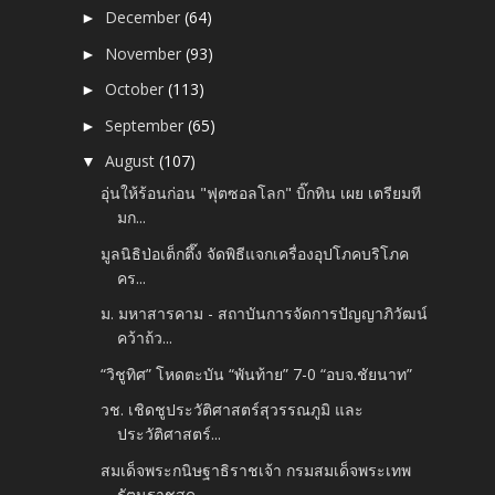
December
(64)
►
November
(93)
►
October
(113)
►
September
(65)
►
August
(107)
▼
อุ่นให้ร้อนก่อน "ฟุตซอลโลก" บิ๊กทิน เผย เตรียมที
มก...
มูลนิธิป่อเต็กตึ๊ง จัดพิธีแจกเครื่องอุปโภคบริโภค
คร...
ม. มหาสารคาม - สถาบันการจัดการปัญญาภิวัฒน์
คว้าถ้ว...
“วิชูทิศ” โหดตะบัน “พันท้าย” 7-0 “อบจ.ชัยนาท”
วช. เชิดชูประวัติศาสตร์สุวรรณภูมิ และ
ประวัติศาสตร์...
สมเด็จพระกนิษฐาธิราชเจ้า กรมสมเด็จพระเทพ
รัตนราชสุด...