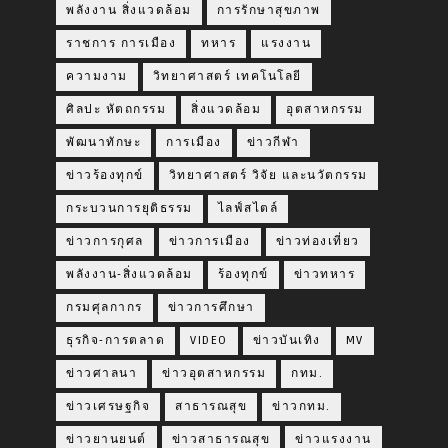
พลังงาน สิ่งแวดล้อม
การรักษาสุขภาพ
ราชการ การเมือง
ทหาร
แรงงาน
ความงาม
วิทยาศาสตร์ เทคโนโลยี
ศิลปะ หัตถกรรม
สิ่งแวดล้อม
อุตสาหกรรม
พัฒนาทักษะ
การเมือง
ข่าวกีฬา
ข่าวร้องทุกข์
วิทยาศาสตร์ วิจัย และนวัตกรรม
กระบวนการยุติธรรม
ไลฟ์สไตล์
ข่าวการกุศล
ข่าวการเมือง
ข่าวท่องเที่ยว
พลังงาน-สิ่งแวดล้อม
ร้องทุกข์
ข่าวทหาร
กรมศุลกากร
ข่าวการศึกษา
ธุรกิจ-การตลาด
VIDEO
ข่าวบันเทิง
MV
ข่าวศาลนา
ข่าวอุตสาหกรรม
กทม.
ข่าวเศรษฐกิจ
สาธารณสุข
ข่าวกทม.
ข่าวยานยนต์
ข่าวสาธารณสุข
ข่าวแรงงาน