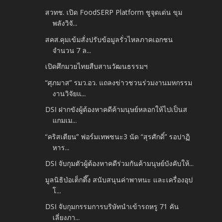
สวทช. เปิด FoodSERP Platform ชูจุดเด่น ขุม
พลังวิจั...
สคส.คุมเข้มสั่งปรับข้อมูลรั่วไหลภาคเอกชน
จำนวน 7 ล...
เปิดศึกมวยไทยสืบสานวัฒนธรรมฯ
“ศุภมาส” รมว.อว. แถลงข่าวชวนร่วมงานมหกรรม
งานวิจัยแ...
DSI ฝากขังผู้ต้องหาคดีค้ามนุษย์หลอกให้ไปเป็นส
แกมเม...
“คริสเตียน” ฟอร์มเทพชนะ3 นัด “สุรศักดิ์” รอปาฏิ
หาร...
DSI จับกุมตัวผู้ต้องหาคดีร่วมกันค้ามนุษย์บังคับให้...
มูลนิธิป่อเต็กตึ๊ง สนับสนุนค่าพาหนะ และเครื่องอุป
โ...
DSI จับกุมกรรมการบริษัทนำเข้ารถหรู 71 คัน
เลี่ยงภา...